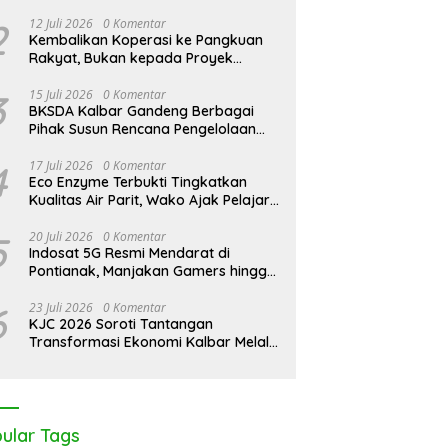
Pontianak Bersama Setengah Ton
ntan Darurat Asap,
KJC 2026: Peringati Hari
KJ
Sisik Haram
2
12 Juli 2026
0 Komentar
Desak Negara Seret
Mangrove Sedunia di Medan
AP
Kembalikan Koperasi ke Pangkuan
asi Nakal
Mas, Kolaborasi Lintas Elemen
Aja
Rakyat, Bukan kepada Proyek
Tegaskan Pentingnya Jaga
Ja
Negara
Benteng Pesisir Kalbar
3
15 Juli 2026
0 Komentar
BKSDA Kalbar Gandeng Berbagai
Pihak Susun Rencana Pengelolaan
Jangka Panjang Cagar Alam
Karimata 2027-2036
4
17 Juli 2026
0 Komentar
Eco Enzyme Terbukti Tingkatkan
Kualitas Air Parit, Wako Ajak Pelajar
Peduli Lingkungan
5
20 Juli 2026
0 Komentar
Indosat 5G Resmi Mendarat di
Pontianak, Manjakan Gamers hingga
Pemburu AI
6
23 Juli 2026
0 Komentar
KJC 2026 Soroti Tantangan
Transformasi Ekonomi Kalbar Melalui
Sinergi Industri dan Ekonomi Hijau
ular Tags