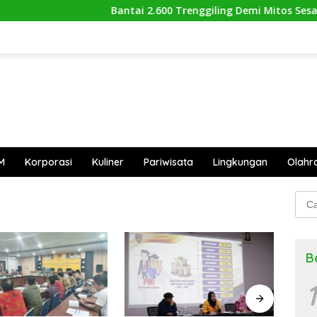
Bantai 2.600 Trenggiling Demi Mitos Sesat, Po
M
Korporasi
Kuliner
Pariwisata
Lingkungan
Olahr
Cari
untu
B
1