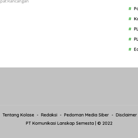
mpat Rancangan
P
K
P
P
E
Tentang Kolase
Redaksi
Pedoman Media Siber
Disclaimer
PT Komunikasi Lanskap Semesta | © 2022