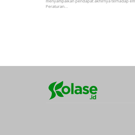
menyampaikan pendapat akhirnya terhadap e
Peraturan…