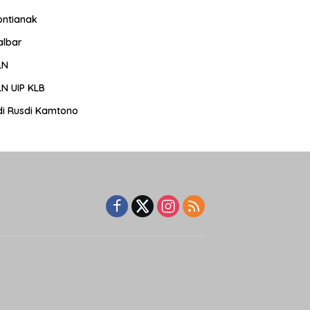
ontianak
albar
LN
LN UIP KLB
di Rusdi Kamtono