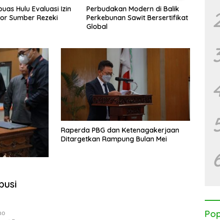
s Hulu Evaluasi Izin
Perbudakan Modern di Balik
Kalima
r Sumber Rezeki
Perkebunan Sawit Bersertifikat
WALHI 
Global
Korpor
Raperda PBG dan Ketenagakerjaan
Ditargetkan Rampung Bulan Mei
busi
no
Pop