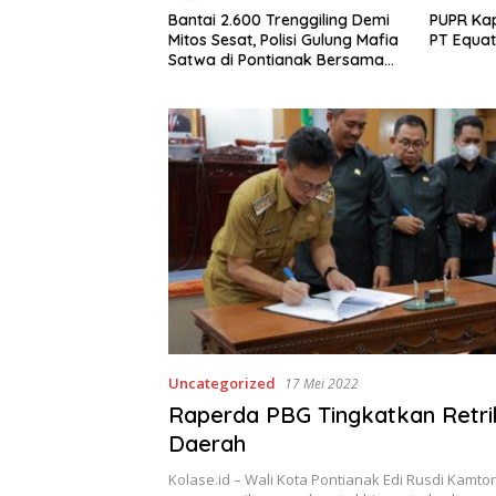
i Limbah Jadi
Bantai 2.600 Trenggiling Demi
PUPR Kapua
ga Desa Medan
Mitos Sesat, Polisi Gulung Mafia
PT Equato
mpah Plastik dan
Satwa di Pontianak Bersama
g Hingga Tembus
Setengah Ton Sisik Haram
Uncategorized
17 Mei 2022
Raperda PBG Tingkatkan Retri
Daerah
Kolase.id – Wali Kota Pontianak Edi Rusdi Kamto