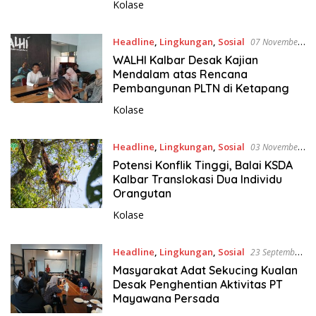
Kolase
Headline
,
Lingkungan
,
Sosial
07 November
2025
WALHI Kalbar Desak Kajian
Mendalam atas Rencana
Pembangunan PLTN di Ketapang
Kolase
Headline
,
Lingkungan
,
Sosial
03 November
2025
Potensi Konflik Tinggi, Balai KSDA
Kalbar Translokasi Dua Individu
Orangutan
Kolase
Headline
,
Lingkungan
,
Sosial
23 September
2025
Masyarakat Adat Sekucing Kualan
Desak Penghentian Aktivitas PT
Mayawana Persada