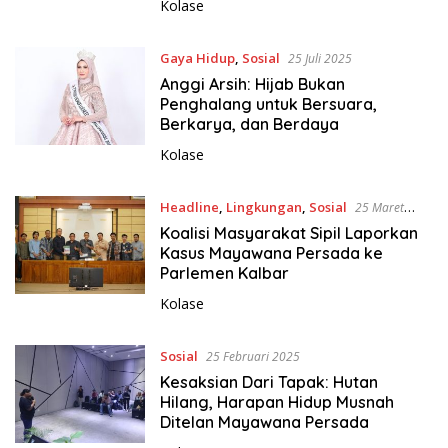
Kolase
Gaya Hidup
,
Sosial
25 Juli 2025
Anggi Arsih: Hijab Bukan
Penghalang untuk Bersuara,
Berkarya, dan Berdaya
Kolase
Headline
,
Lingkungan
,
Sosial
25 Maret
2025
Koalisi Masyarakat Sipil Laporkan
Kasus Mayawana Persada ke
Parlemen Kalbar
Kolase
Sosial
25 Februari 2025
Kesaksian Dari Tapak: Hutan
Hilang, Harapan Hidup Musnah
Ditelan Mayawana Persada