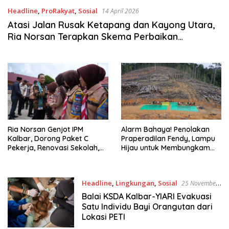
Headline
,
ProRakyat
,
Sosial
14 April 2026
Atasi Jalan Rusak Ketapang dan Kayong Utara,
Ria Norsan Terapkan Skema Perbaikan
Fungsional
Ria Norsan Genjot IPM
Alarm Bahaya! Penolakan
Kalbar, Dorong Paket C
Praperadilan Fendy, Lampu
Pekerja, Renovasi Sekolah,
Hijau untuk Membungkam
Hingga Standar MBG di
Masyarakat Adat
Ketapang
Headline
,
Lingkungan
,
Sosial
25 November
2025
Balai KSDA Kalbar-YIARI Evakuasi
Satu Individu Bayi Orangutan dari
Lokasi PETI