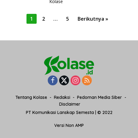
Kolase
P
1
2
…
5
Berikutnya »
a
g
i
n
a
s
i
p
o
Tentang Kolase
Redaksi
Pedoman Media Siber
s
Disclaimer
PT Komunikasi Lanskap Semesta | © 2022
Versi Non AMP