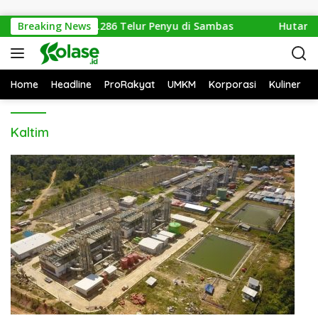
Langsung ke konten
ungan Amankan 1.286 Telur Penyu di Sambas
Breaking News
Hutan Ke
Home
Headline
ProRakyat
UMKM
Korporasi
Kuliner
Kaltim