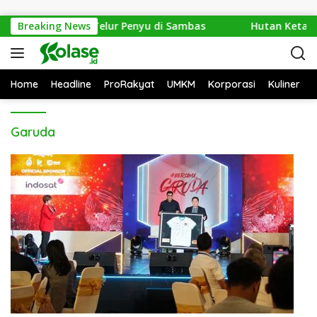
Langsung ke konten
 Amankan 1.286 Telur Penyu di Sambas
Breaking News
Hutan Ketapan
Home
Headline
ProRakyat
UMKM
Korporasi
Kuliner
Garuda