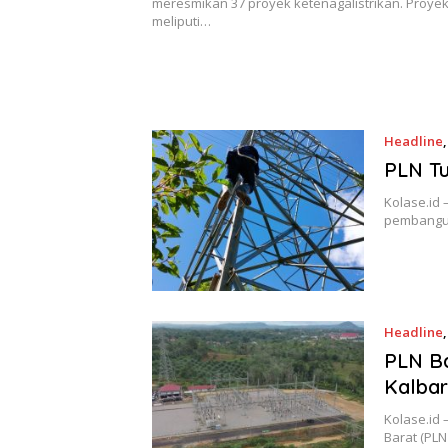
meresmikan 37 proyek ketenagalistrikan. Proyek
meliputi…
Headline
PLN T
Kolase.id 
pembanguna
Headline
PLN Ba
Kalbar
Kolase.id
Barat (PL