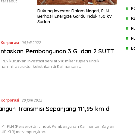
 tersebut
P
Dukung Investor Dalam Negeri, PLN
Berhasil Energize Gardu Induk 150 kV
K
Sudan
P
P
,
Korporasi
06 Juli 2022
E
untaskan Pembangunan 3 GI dan 2 SUTT
– PLN kucurkan investasi senilai 516 miliar rupiah untuk
n infrastruktur kelistrikan di Kalimantan…
,
Korporasi
20 Juni 2022
ngun Transmisi Sepanjang 111,95 km di
 – PT PLN (Persero) Unit Induk Pembangunan Kalimantan Bagian
N UIP KLB) merampungkan…