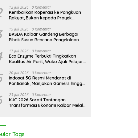
Pontianak Bersama Setengah Ton
JC 2026: Peringati Hari
KJC 2026: Tak Cukup Andalkan
Sisik Haram
2
12 Juli 2026
0 Komentar
angrove Sedunia di Medan
APBDes, Kades Medan Mas
Kembalikan Koperasi ke Pangkuan
as, Kolaborasi Lintas Elemen
Ajak Lintas Elemen Bersatu
Rakyat, Bukan kepada Proyek
egaskan Pentingnya Jaga
Jaga Kawasan Mangrove
Negara
enteng Pesisir Kalbar
3
15 Juli 2026
0 Komentar
BKSDA Kalbar Gandeng Berbagai
Pihak Susun Rencana Pengelolaan
Jangka Panjang Cagar Alam
Karimata 2027-2036
4
17 Juli 2026
0 Komentar
Eco Enzyme Terbukti Tingkatkan
Kualitas Air Parit, Wako Ajak Pelajar
Peduli Lingkungan
5
20 Juli 2026
0 Komentar
Indosat 5G Resmi Mendarat di
Pontianak, Manjakan Gamers hingga
Pemburu AI
6
23 Juli 2026
0 Komentar
KJC 2026 Soroti Tantangan
Transformasi Ekonomi Kalbar Melalui
Sinergi Industri dan Ekonomi Hijau
ular Tags