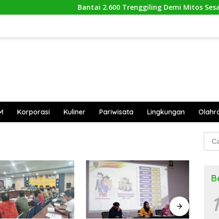
Bantai 2.600 Trenggiling Demi Mitos Sesat, Poli
M
Korporasi
Kuliner
Pariwisata
Lingkungan
Olahr
Cari
untu
B
1