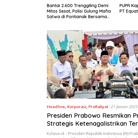
.600 Trenggiling Demi
PUPR Kapuas Hulu Evaluasi Izin
Perb
sat, Polisi Gulung Mafia
PT Equator Sumber Rezeki
Perke
i Pontianak Bersama
Glob
 Ton Sisik Haram
Headline
,
Korporasi
,
ProRakyat
21 Januari 2025
Presiden Prabowo Resmikan P
Strategis Ketenagalistrikan Ter
Dunia
Kolase.id – Presiden Republik Indonesia (RI) Pr