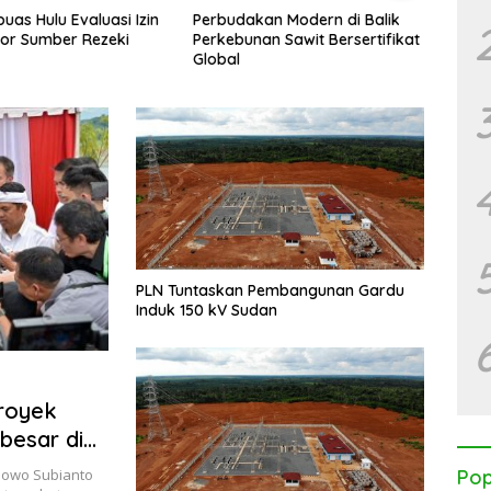
udakan Modern di Balik
Kalimantan Darurat Asap,
K
bunan Sawit Bersertifikat
WALHI Desak Negara Seret
M
al
Korporasi Nakal
M
T
B
PLN Tuntaskan Pembangunan Gardu
Induk 150 kV Sudan
royek
besar di
abowo Subianto
Pop