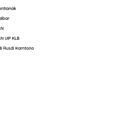
ontianak
albar
LN
LN UIP KLB
di Rusdi Kamtono