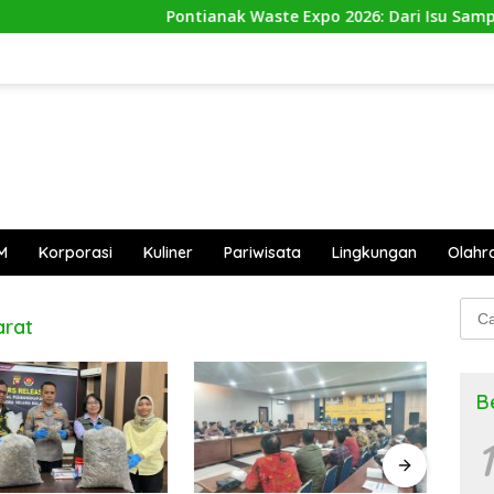
Pontianak Waste Expo 2026: Dari Isu Sampah 
M
Korporasi
Kuliner
Pariwisata
Lingkungan
Olahr
Cari
arat
untu
B
1