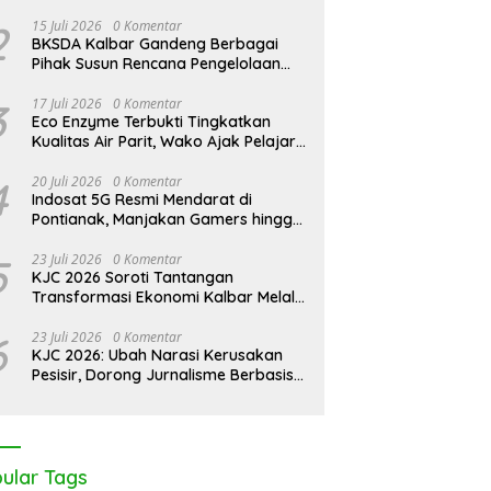
dakan Modern di Balik
Kalimantan Darurat Asap,
K
2
15 Juli 2026
0 Komentar
bunan Sawit Bersertifikat
WALHI Desak Negara Seret
M
BKSDA Kalbar Gandeng Berbagai
l
Korporasi Nakal
M
Pihak Susun Rencana Pengelolaan
T
Jangka Panjang Cagar Alam
B
Karimata 2027-2036
3
17 Juli 2026
0 Komentar
Eco Enzyme Terbukti Tingkatkan
Kualitas Air Parit, Wako Ajak Pelajar
Peduli Lingkungan
4
20 Juli 2026
0 Komentar
Indosat 5G Resmi Mendarat di
Pontianak, Manjakan Gamers hingga
Pemburu AI
5
23 Juli 2026
0 Komentar
KJC 2026 Soroti Tantangan
Transformasi Ekonomi Kalbar Melalui
Sinergi Industri dan Ekonomi Hijau
6
23 Juli 2026
0 Komentar
KJC 2026: Ubah Narasi Kerusakan
Pesisir, Dorong Jurnalisme Berbasis
Solusi
ular Tags