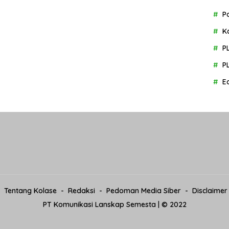
P
K
P
P
E
Tentang Kolase
Redaksi
Pedoman Media Siber
Disclaimer
PT Komunikasi Lanskap Semesta | © 2022