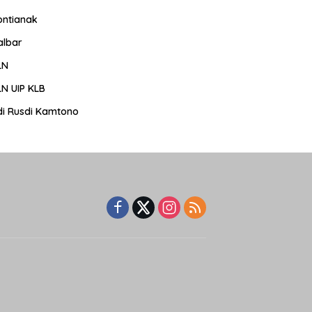
ontianak
albar
LN
LN UIP KLB
di Rusdi Kamtono