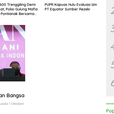
.600 Trenggiling Demi
PUPR Kapuas Hulu Evaluasi Izin
Perbu
at, Polisi Gulung Mafia
PT Equator Sumber Rezeki
Perke
 Pontianak Bersama
Globa
 Ton Sisik Haram
uan Bangsa
asila 1 Oktober
Pop