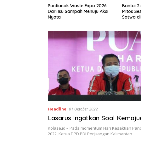
aga Benteng Pesisir
Pontianak Waste Expo 2026:
Bantai 2
ak Lingkungan,
Dari Isu Sampah Menuju Aksi
Mitos Ses
 Mas Kembangkan
Nyata
Satwa di
Mangrove
Setengah
Headline
01 Oktober 2022
Lasarus Ingatkan Soal Kemaj
Kolase.id – Pada momentum Hari Kesaktian Panc
2022, Ketua DPD PDI Perjuangan Kalimantan…