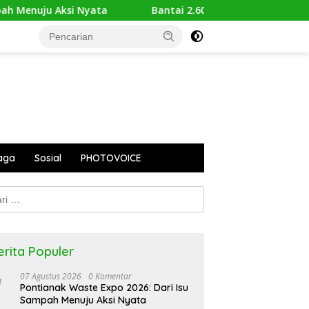
Menuju Aksi Nyata
Bantai 2.600 Trenggiling Demi Mitos
aga
Sosial
PHOTOVOICE
k:
erita Populer
07 Agustus 2026
0 Komentar
Pontianak Waste Expo 2026: Dari Isu
Sampah Menuju Aksi Nyata