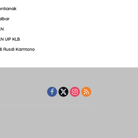
ontianak
albar
LN
LN UIP KLB
di Rusdi Kamtono