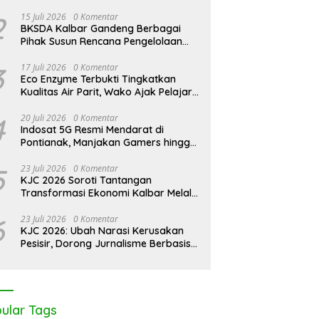
i 2.600 Trenggiling Demi
PUPR Kapuas Hulu Evaluasi Izin
P
2
15 Juli 2026
0 Komentar
 Sesat, Polisi Gulung Mafia
PT Equator Sumber Rezeki
P
BKSDA Kalbar Gandeng Berbagai
a di Pontianak Bersama
G
Pihak Susun Rencana Pengelolaan
gah Ton Sisik Haram
Jangka Panjang Cagar Alam
Karimata 2027-2036
3
17 Juli 2026
0 Komentar
Eco Enzyme Terbukti Tingkatkan
Kualitas Air Parit, Wako Ajak Pelajar
Peduli Lingkungan
4
20 Juli 2026
0 Komentar
Indosat 5G Resmi Mendarat di
Pontianak, Manjakan Gamers hingga
Pemburu AI
5
23 Juli 2026
0 Komentar
KJC 2026 Soroti Tantangan
Transformasi Ekonomi Kalbar Melalui
Sinergi Industri dan Ekonomi Hijau
6
23 Juli 2026
0 Komentar
KJC 2026: Ubah Narasi Kerusakan
Pesisir, Dorong Jurnalisme Berbasis
Solusi
ular Tags