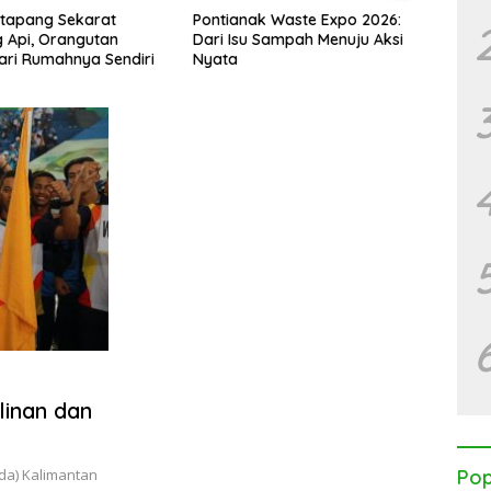
etapang Sekarat
Pontianak Waste Expo 2026:
Banta
 Api, Orangutan
Dari Isu Sampah Menuju Aksi
Mitos
dari Rumahnya Sendiri
Nyata
Satw
Seten
linan dan
da) Kalimantan
Pop