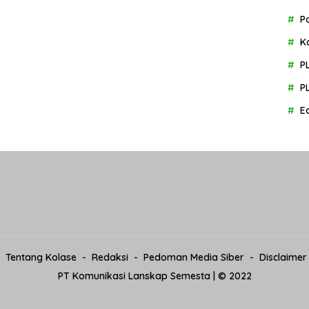
P
K
P
P
E
Tentang Kolase
Redaksi
Pedoman Media Siber
Disclaimer
PT Komunikasi Lanskap Semesta | © 2022