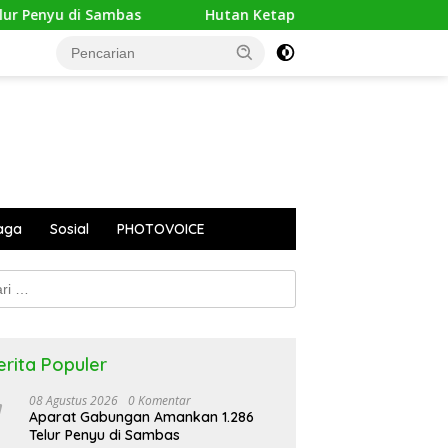
enyu di Sambas
Hutan Ketapang Sekarat Dikepung Api,
aga
Sosial
PHOTOVOICE
k:
erita Populer
08 Agustus 2026
0 Komentar
Aparat Gabungan Amankan 1.286
Telur Penyu di Sambas