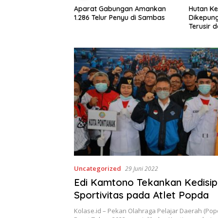
ringati Hari
Aparat Gabungan Amankan
Hutan K
dunia di Medan
1.286 Telur Penyu di Sambas
Dikepung
asi Lintas Elemen
Terusir 
ntingnya Jaga
sir Kalbar
Uncategorized
29 Juni 2022
Edi Kamtono Tekankan Kedisip
Sportivitas pada Atlet Popda
Kolase.id – Pekan Olahraga Pelajar Daerah (Pop