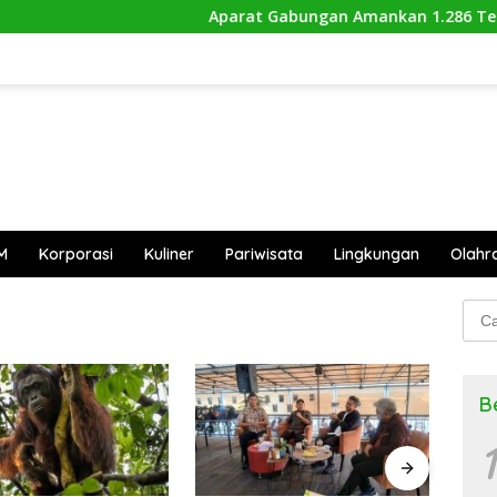
Aparat Gabungan Amankan 1.286 Telur P
M
Korporasi
Kuliner
Pariwisata
Lingkungan
Olahr
Cari
untu
B
1