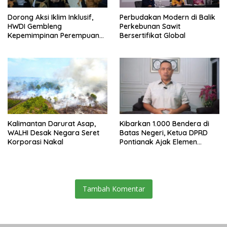
Dorong Aksi Iklim Inklusif,
Perbudakan Modern di Balik
HWDI Gembleng
Perkebunan Sawit
Kepemimpinan Perempuan
Bersertifikat Global
Disabilitas di Pontianak
Kalimantan Darurat Asap,
Kibarkan 1.000 Bendera di
WALHI Desak Negara Seret
Batas Negeri, Ketua DPRD
Korporasi Nakal
Pontianak Ajak Elemen
Bangsa Sukseskan Ekspedisi
Merah Putih 2026
Tambah Komentar