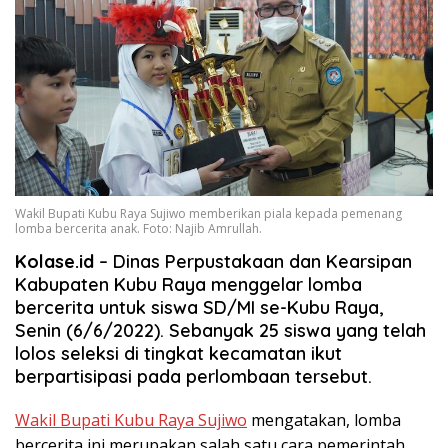
Wakil Bupati Kubu Raya Sujiwo memberikan piala kepada pemenang
lomba bercerita anak. Foto: Najib Amrullah.
Kolase.id
– Dinas Perpustakaan dan Kearsipan
Kabupaten Kubu Raya menggelar lomba
bercerita untuk siswa SD/MI se-Kubu Raya,
Senin (6/6/2022). Sebanyak 25 siswa yang telah
lolos seleksi di tingkat kecamatan ikut
berpartisipasi pada perlombaan tersebut.
Wakil Bupati Kubu Raya Sujiwo
mengatakan, lomba
bercerita ini merupakan salah satu cara pemerintah