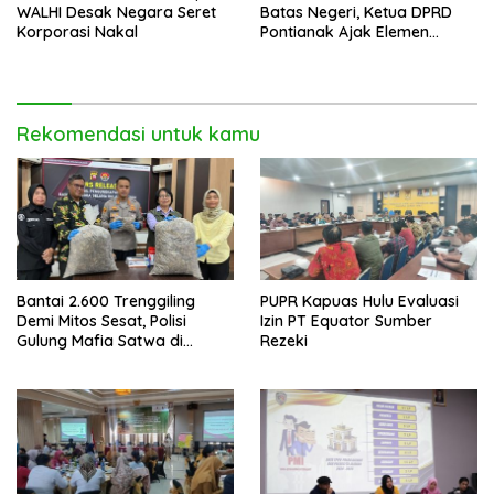
WALHI Desak Negara Seret
Batas Negeri, Ketua DPRD
Korporasi Nakal
Pontianak Ajak Elemen
Bangsa Sukseskan Ekspedisi
Merah Putih 2026
Rekomendasi untuk kamu
Bantai 2.600 Trenggiling
PUPR Kapuas Hulu Evaluasi
Demi Mitos Sesat, Polisi
Izin PT Equator Sumber
Gulung Mafia Satwa di
Rezeki
Pontianak Bersama
Setengah Ton Sisik Haram