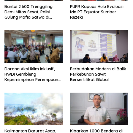
Bantai 2.600 Trenggiling
PUPR Kapuas Hulu Evaluasi
Demi Mitos Sesat, Polisi
Izin PT Equator Sumber
Gulung Mafia Satwa di
Rezeki
Pontianak Bersama
Setengah Ton Sisik Haram
Dorong Aksi Iklim Inklusif,
Perbudakan Modern di Balik
HWDI Gembleng
Perkebunan Sawit
Kepemimpinan Perempuan
Bersertifikat Global
Disabilitas di Pontianak
Kalimantan Darurat Asap,
Kibarkan 1.000 Bendera di