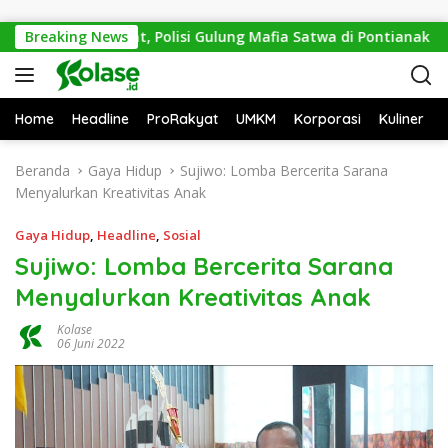
Langsung ke konten
mi Mitos Sesat, Polisi Gulung Mafia Satwa di Pontianak Bersam
Breaking News
Home
Headline
ProRakyat
UMKM
Korporasi
Kuliner
Beranda
Gaya Hidup
Sujiwo: Lomba Bercerita Sarana
Menyalurkan Kreativitas Anak
Gaya Hidup
,
Headline
,
Sosial
Sujiwo: Lomba Bercerita Sarana
Menyalurkan Kreativitas Anak
Kolase
06 Juni 2022