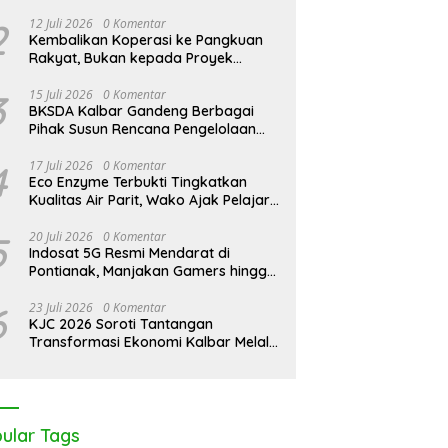
2
12 Juli 2026
0 Komentar
Kembalikan Koperasi ke Pangkuan
Rakyat, Bukan kepada Proyek
Negara
3
15 Juli 2026
0 Komentar
BKSDA Kalbar Gandeng Berbagai
Pihak Susun Rencana Pengelolaan
Jangka Panjang Cagar Alam
Karimata 2027-2036
4
17 Juli 2026
0 Komentar
Eco Enzyme Terbukti Tingkatkan
Kualitas Air Parit, Wako Ajak Pelajar
Peduli Lingkungan
5
20 Juli 2026
0 Komentar
Indosat 5G Resmi Mendarat di
Pontianak, Manjakan Gamers hingga
Pemburu AI
6
23 Juli 2026
0 Komentar
KJC 2026 Soroti Tantangan
Transformasi Ekonomi Kalbar Melalui
Sinergi Industri dan Ekonomi Hijau
ular Tags