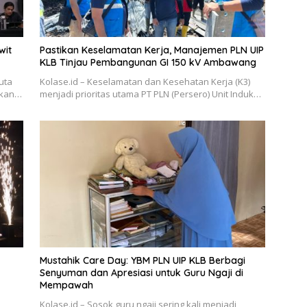
wit
Pastikan Keselamatan Kerja, Manajemen PLN UIP
KLB Tinjau Pembangunan GI 150 kV Ambawang
juta
Kolase.id – Keselamatan dan Kesehatan Kerja (K3)
rkan…
menjadi prioritas utama PT PLN (Persero) Unit Induk…
Mustahik Care Day: YBM PLN UIP KLB Berbagi
Senyuman dan Apresiasi untuk Guru Ngaji di
Mempawah
a
Kolase.id – Sosok guru ngaji sering kali menjadi