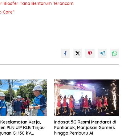
gar Biosfer Tana Bentarum Terancam
c-Care”
 Keselamatan Kerja,
Indosat 5G Resmi Mendarat di
n PLN UIP KLB Tinjau
Pontianak, Manjakan Gamers
unan GI 150 kV
hingga Pemburu AI