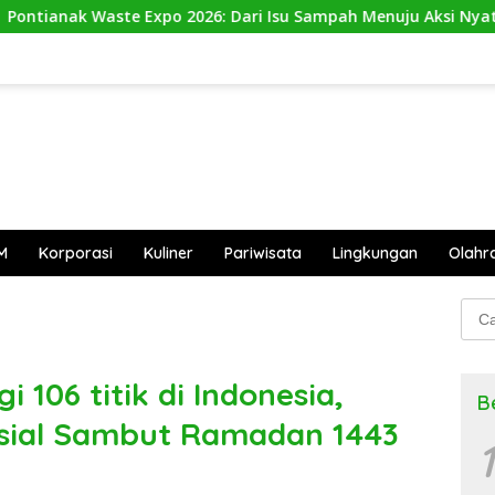
xpo 2026: Dari Isu Sampah Menuju Aksi Nyata
Bantai 2
M
Korporasi
Kuliner
Pariwisata
Lingkungan
Olahr
Cari
untu
 106 titik di Indonesia,
B
nsial Sambut Ramadan 1443
1