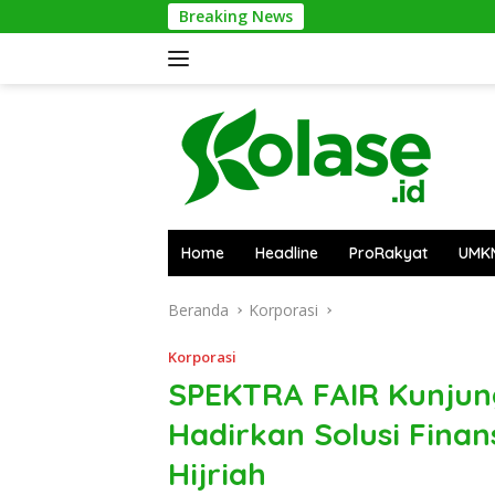
Langsung
Breaking News
Pontianak Waste E
ke
konten
Home
Headline
ProRakyat
UMK
Beranda
Korporasi
Korporasi
SPEKTRA FAIR Kunjungi
Hadirkan Solusi Fina
Hijriah