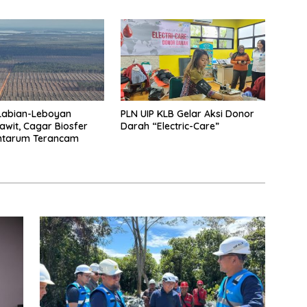
ng
Labian-Leboyan
PLN UIP KLB Gelar Aksi Donor
Sawit, Cagar Biosfer
Darah “Electric-Care”
ntarum Terancam