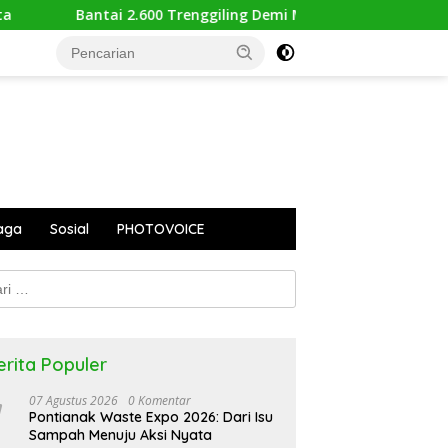
.600 Trenggiling Demi Mitos Sesat, Polisi Gulung Mafia Satwa 
aga
Sosial
PHOTOVOICE
k:
erita Populer
07 Agustus 2026
0 Komentar
Pontianak Waste Expo 2026: Dari Isu
Sampah Menuju Aksi Nyata