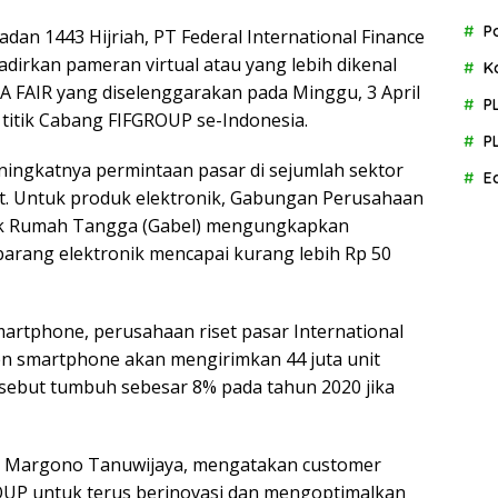
P
an 1443 Hijriah, PT Federal International Finance
dirkan pameran virtual atau yang lebih dikenal
K
RA FAIR yang diselenggarakan pada Minggu, 3 April
P
6 titik Cabang FIFGROUP se-Indonesia.
P
ningkatnya permintaan pasar di sejumlah sektor
E
t. Untuk produk elektronik, Gabungan Perusahaan
strik Rumah Tangga (Gabel) mengungkapkan
arang elektronik mencapai kurang lebih Rp 50
artphone, perusahaan riset pasar International
n smartphone akan mengirimkan 44 juta unit
rsebut tumbuh sebesar 8% pada tahun 2020 jika
UP, Margono Tanuwijaya, mengatakan customer
OUP untuk terus berinovasi dan mengoptimalkan