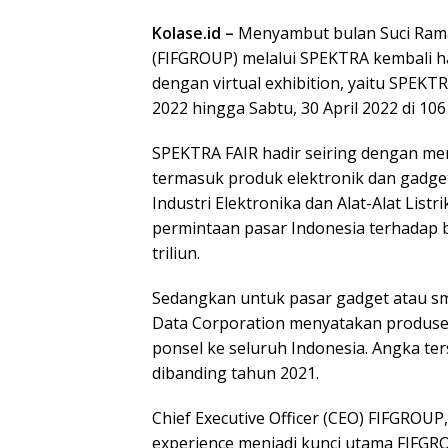
Kolase.id –
Menyambut bulan Suci Ramad
(FIFGROUP) melalui SPEKTRA kembali ha
dengan virtual exhibition, yaitu SPEKT
2022 hingga Sabtu, 30 April 2022 di 10
SPEKTRA FAIR hadir seiring dengan me
termasuk produk elektronik dan gadge
Industri Elektronika dan Alat-Alat Li
permintaan pasar Indonesia terhadap b
triliun.
Sedangkan untuk pasar gadget atau sm
Data Corporation menyatakan produse
ponsel ke seluruh Indonesia. Angka te
dibanding tahun 2021.
Chief Executive Officer (CEO) FIFGRO
experience menjadi kunci utama FIFGR