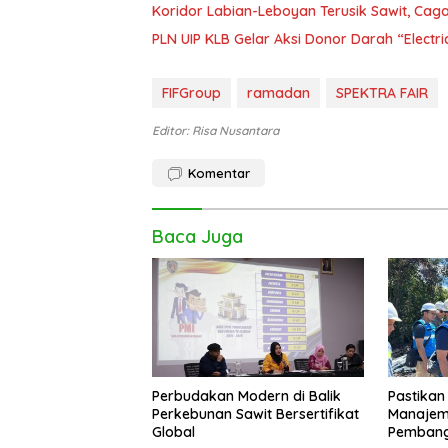
Koridor Labian-Leboyan Terusik Sawit, Ca
PLN UIP KLB Gelar Aksi Donor Darah “Electri
FIFGroup
ramadan
SPEKTRA FAIR
Editor: Risa Nusantara
Komentar
Baca Juga
Perbudakan Modern di Balik
Pastikan
Perkebunan Sawit Bersertifikat
Manajeme
Global
Pembang