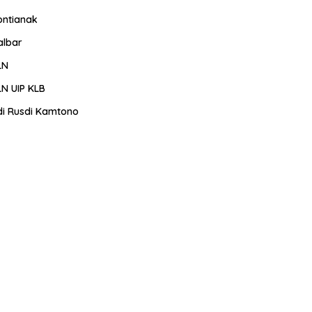
ontianak
albar
LN
LN UIP KLB
di Rusdi Kamtono