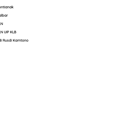
ontianak
albar
LN
LN UIP KLB
di Rusdi Kamtono