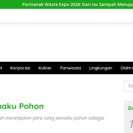
k Waste Expo 2026: Dari Isu Sampah Menuju Aksi Nyata
M
Korporasi
Kuliner
Pariwisata
Lingkungan
Olahr
Cari
untu
maku Pohon
B
elah menetapkan para caleg pemaku pohon sebagai
1