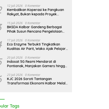
2
12 Juli 2026
0 Komentar
Kembalikan Koperasi ke Pangkuan
Rakyat, Bukan kepada Proyek
Negara
3
15 Juli 2026
0 Komentar
BKSDA Kalbar Gandeng Berbagai
Pihak Susun Rencana Pengelolaan
Jangka Panjang Cagar Alam
Karimata 2027-2036
4
17 Juli 2026
0 Komentar
Eco Enzyme Terbukti Tingkatkan
Kualitas Air Parit, Wako Ajak Pelajar
Peduli Lingkungan
5
20 Juli 2026
0 Komentar
Indosat 5G Resmi Mendarat di
Pontianak, Manjakan Gamers hingga
Pemburu AI
6
23 Juli 2026
0 Komentar
KJC 2026 Soroti Tantangan
Transformasi Ekonomi Kalbar Melalui
Sinergi Industri dan Ekonomi Hijau
ular Tags