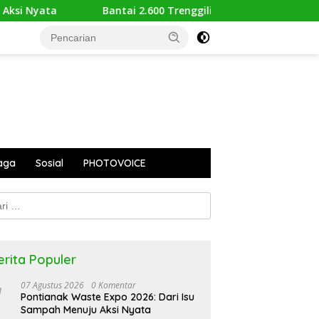
Bantai 2.600 Trenggiling Demi Mitos Sesat, Polisi Gulung Maf
aga
Sosial
PHOTOVOICE
k:
erita Populer
07 Agustus 2026
0 Komentar
Pontianak Waste Expo 2026: Dari Isu
Sampah Menuju Aksi Nyata