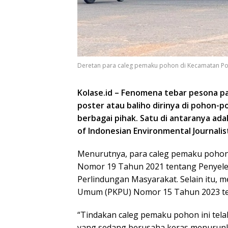
Deretan para caleg pemaku pohon di Kecamatan Pont
Kolase.id – Fenomena tebar pesona pa
poster atau baliho dirinya di pohon-
berbagai pihak. Satu di antaranya a
of Indonesian Environmental Journalist 
Menurutnya, para caleg pemaku pohon
Nomor 19 Tahun 2021 tentang Penyel
Perlindungan Masyarakat. Selain itu, 
Umum (PKPU) Nomor 15 Tahun 2023 te
“Tindakan caleg pemaku pohon ini tela
yang sedang berusaha keras menurunkan