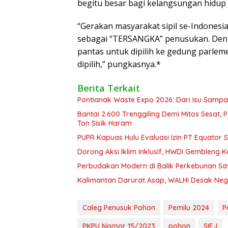
begitu besar bagi kelangsungan hidup
“Gerakan masyarakat sipil se-Indones
sebagai “TERSANGKA” penusukan. Deng
pantas untuk dipilih ke gedung parlem
dipilih,” pungkasnya.*
Berita Terkait
Pontianak Waste Expo 2026: Dari Isu Sampa
Bantai 2.600 Trenggiling Demi Mitos Sesat,
Ton Sisik Haram
PUPR Kapuas Hulu Evaluasi Izin PT Equator 
Dorong Aksi Iklim Inklusif, HWDI Gembleng 
Perbudakan Modern di Balik Perkebunan Sawi
Kalimantan Darurat Asap, WALHI Desak Neg
Caleg Penusuk Pohon
Pemilu 2024
P
PKPU Nomor 15/2023
pohon
SIEJ