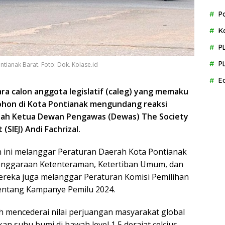
P
K
P
P
ianak Barat. Foto: Dok. Kolase.id
E
ra calon anggota legislatif (caleg) yang memaku
pohon di Kota Pontianak mengundang reaksi
dalah Ketua Dewan Pengawas (Dewas) The Society
(SIEJ) Andi Fachrizal.
 ini melanggar Peraturan Daerah Kota Pontianak
enggaraan Ketenteraman, Ketertiban Umum, dan
mereka juga melanggar Peraturan Komisi Pemilihan
ntang Kampanye Pemilu 2024.
h mencederai nilai perjuangan masyarakat global
 suhu bumi di bawah level 1,5 derajat celcius