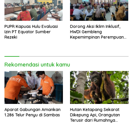
PUPR Kapuas Hulu Evaluasi
Dorong Aksi Iklim Inklusif,
Izin PT Equator Sumber
HWDI Gembleng
Rezeki
Kepemimpinan Perempuan
Disabilitas di Pontianak
Rekomendasi untuk kamu
Aparat Gabungan Amankan
Hutan Ketapang Sekarat
1.286 Telur Penyu di Sambas
Dikepung Api, Orangutan
Terusir dari Rumahnya
Sendiri