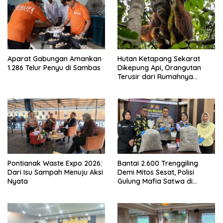
Aparat Gabungan Amankan
Hutan Ketapang Sekarat
1.286 Telur Penyu di Sambas
Dikepung Api, Orangutan
Terusir dari Rumahnya
Sendiri
Pontianak Waste Expo 2026:
Bantai 2.600 Trenggiling
Dari Isu Sampah Menuju Aksi
Demi Mitos Sesat, Polisi
Nyata
Gulung Mafia Satwa di
Pontianak Bersama
Setengah Ton Sisik Haram