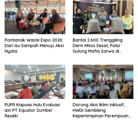
Pontianak Waste Expo 2026:
Bantai 2.600 Trenggiling
Dari Isu Sampah Menuju Aksi
Demi Mitos Sesat, Polisi
Nyata
Gulung Mafia Satwa di
Pontianak Bersama
Setengah Ton Sisik Haram
PUPR Kapuas Hulu Evaluasi
Dorong Aksi Iklim Inklusif,
Izin PT Equator Sumber
HWDI Gembleng
Rezeki
Kepemimpinan Perempuan
Disabilitas di Pontianak