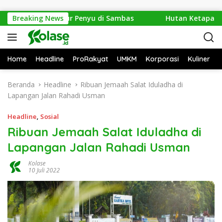
Langsung ke konten
1.286 Telur Penyu di Sambas
Breaking News
Hutan Ketapang Sekarat
Home
Headline
ProRakyat
UMKM
Korporasi
Kuliner
Beranda
Headline
Ribuan Jemaah Salat Iduladha di
Lapangan Jalan Rahadi Usman
Headline
,
Sosial
Ribuan Jemaah Salat Iduladha di
Lapangan Jalan Rahadi Usman
Kolase
10 Juli 2022