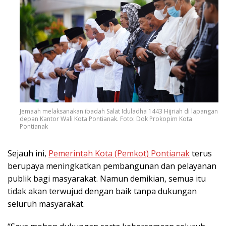
Jemaah melaksanakan ibadah Salat Iduladha 1443 Hijriah di lapangan
depan Kantor Wali Kota Pontianak. Foto: Dok Prokopim Kota
Pontianak
Sejauh ini,
Pemerintah Kota (Pemkot) Pontianak
terus
berupaya meningkatkan pembangunan dan pelayanan
publik bagi masyarakat. Namun demikian, semua itu
tidak akan terwujud dengan baik tanpa dukungan
seluruh masyarakat.