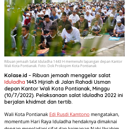
Ribuan jemaah Salat Iduladha 1443 H memenuhi lapangan depan Kantor
Wali Kota Pontianak. Foto: Dok Prokopim Kota Pontianak
Kolase.id
– Ribuan jemaah menggelar salat
Iduladha
1443 Hijriah di Jalan Rahadi Usman
depan Kantor Wali Kota Pontianak, Minggu
(10/7/2022). Pelaksanaan salat Iduladha 2022 ini
berjalan khidmat dan tertib.
Wali Kota Pontianak
Edi Rusdi Kamtono
mengatakan,
momentum Hari Raya Iduladha hendaknya dimaknai
dengan meneladani sifat dan keimanan Nabi Ibrahim