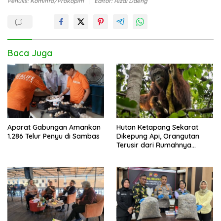
Penulis: Kominfo/Prokopim
Editor: Rizal Daeng
Baca Juga
Aparat Gabungan Amankan
Hutan Ketapang Sekarat
1.286 Telur Penyu di Sambas
Dikepung Api, Orangutan
Terusir dari Rumahnya
Sendiri