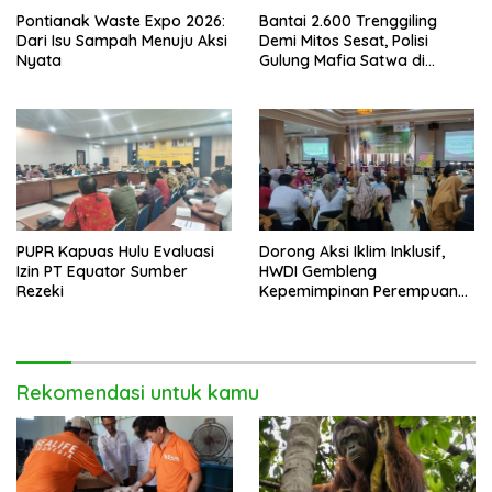
Pontianak Waste Expo 2026:
Bantai 2.600 Trenggiling
Dari Isu Sampah Menuju Aksi
Demi Mitos Sesat, Polisi
Nyata
Gulung Mafia Satwa di
Pontianak Bersama
Setengah Ton Sisik Haram
PUPR Kapuas Hulu Evaluasi
Dorong Aksi Iklim Inklusif,
Izin PT Equator Sumber
HWDI Gembleng
Rezeki
Kepemimpinan Perempuan
Disabilitas di Pontianak
Rekomendasi untuk kamu