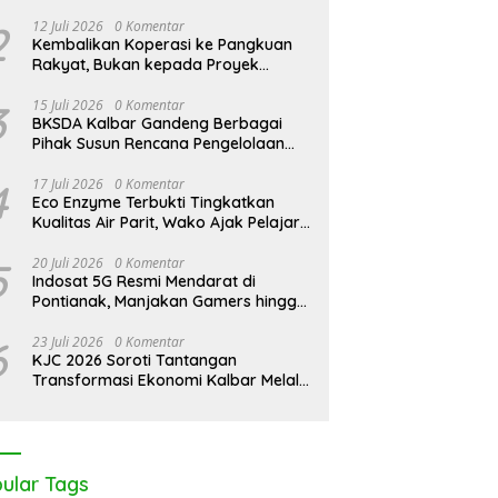
2
12 Juli 2026
0 Komentar
Kembalikan Koperasi ke Pangkuan
Rakyat, Bukan kepada Proyek
Negara
3
15 Juli 2026
0 Komentar
BKSDA Kalbar Gandeng Berbagai
Pihak Susun Rencana Pengelolaan
Jangka Panjang Cagar Alam
Karimata 2027-2036
4
17 Juli 2026
0 Komentar
Eco Enzyme Terbukti Tingkatkan
Kualitas Air Parit, Wako Ajak Pelajar
Peduli Lingkungan
5
20 Juli 2026
0 Komentar
Indosat 5G Resmi Mendarat di
Pontianak, Manjakan Gamers hingga
Pemburu AI
6
23 Juli 2026
0 Komentar
KJC 2026 Soroti Tantangan
Transformasi Ekonomi Kalbar Melalui
Sinergi Industri dan Ekonomi Hijau
ular Tags