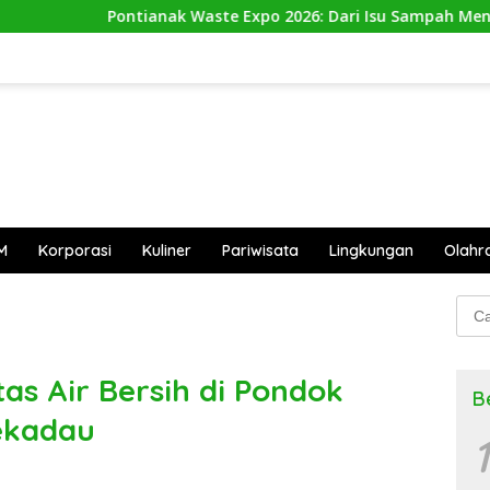
anak Waste Expo 2026: Dari Isu Sampah Menuju Aksi Nyata
M
Korporasi
Kuliner
Pariwisata
Lingkungan
Olahr
Cari
untu
as Air Bersih di Pondok
B
ekadau
1