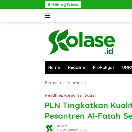
Langsung
Breaking News
Ponti
ke
konten
Home
Headline
ProRakyat
UMK
Beranda
Headline
Headline
,
Korporasi
,
Sosial
PLN Tingkatkan Kualit
Pesantren Al-Fatah S
Kolase
09 November 2022