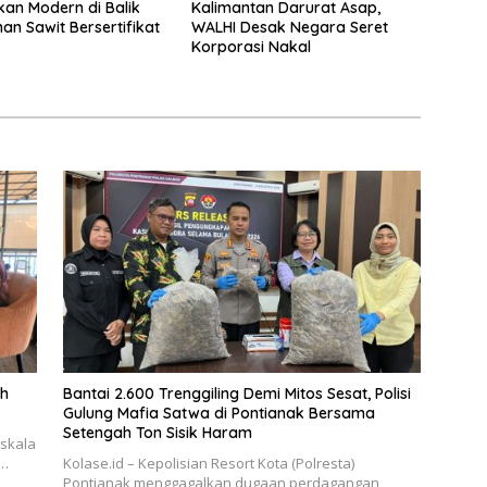
an Modern di Balik
Kalimantan Darurat Asap,
an Sawit Bersertifikat
WALHI Desak Negara Seret
Korporasi Nakal
ah
Bantai 2.600 Trenggiling Demi Mitos Sesat, Polisi
Gulung Mafia Satwa di Pontianak Bersama
Setengah Ton Sisik Haram
rskala
–…
Kolase.id – Kepolisian Resort Kota (Polresta)
Pontianak menggagalkan dugaan perdagangan