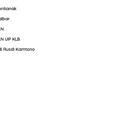
ontianak
albar
LN
LN UIP KLB
di Rusdi Kamtono