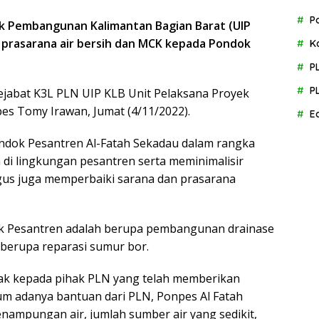
P
duk Pembangunan Kalimantan Bagian Barat (UIP
prasarana air bersih dan MCK kepada Pondok
K
P
P
Pejabat K3L PLN UIP KLB Unit Pelaksana Proyek
es Tomy Irawan, Jumat (4/11/2022).
E
dok Pesantren Al-Fatah Sekadau dalam rangka
 di lingkungan pesantren serta meminimalisir
igus juga memperbaiki sarana dan prasarana
k Pesantren adalah berupa pembangunan drainase
 berupa reparasi sumur bor.
ak kepada pihak PLN yang telah memberikan
lum adanya bantuan dari PLN, Ponpes Al Fatah
nampungan air, jumlah sumber air yang sedikit,