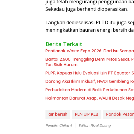
juga telah mengurangi penggunaan bah
Sekadau juga berhenti dioperasikan.
Langkah dedieselisasi PLTD itu juga 
meningkatkan bauran energi bersih da
Berita Terkait
Pontianak Waste Expo 2026: Dari Isu Sampa
Bantai 2.600 Trenggiling Demi Mitos Sesat,
Ton Sisik Haram
PUPR Kapuas Hulu Evaluasi Izin PT Equator 
Dorong Aksi Iklim Inklusif, HWDI Gembleng 
Perbudakan Modern di Balik Perkebunan Sawi
Kalimantan Darurat Asap, WALHI Desak Neg
air bersih
PLN UIP KLB
Pondok Pesan
Penulis: Chika A
Editor: Rizal Daeng