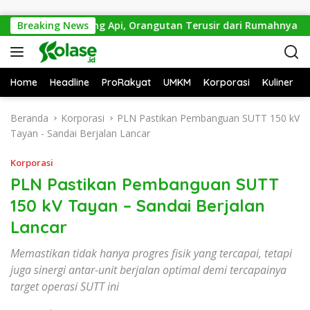
Langsung ke konten
rat Dikepung Api, Orangutan Terusir dari Rumahnya Sendiri
Breaking News
Home
Headline
ProRakyat
UMKM
Korporasi
Kuliner
Beranda
Korporasi
PLN Pastikan Pembanguan SUTT 150 kV
Tayan - Sandai Berjalan Lancar
Korporasi
PLN Pastikan Pembanguan SUTT
150 kV Tayan – Sandai Berjalan
Lancar
Memastikan tidak hanya progres fisik yang tercapai, tetapi
juga sinergi antar-unit berjalan optimal demi tercapainya
target operasi SUTT ini