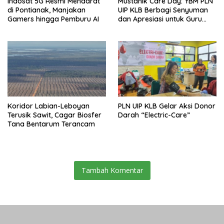
Indosat 5G Resmi Mendarat
Mustahik Care Day: YBM PLN
di Pontianak, Manjakan
UIP KLB Berbagi Senyuman
Gamers hingga Pemburu AI
dan Apresiasi untuk Guru
Ngaji di Mempawah
Koridor Labian-Leboyan
PLN UIP KLB Gelar Aksi Donor
Terusik Sawit, Cagar Biosfer
Darah “Electric-Care”
Tana Bentarum Terancam
Tambah Komentar