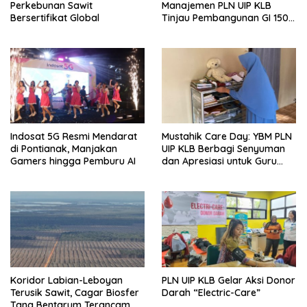
Perkebunan Sawit
Manajemen PLN UIP KLB
Bersertifikat Global
Tinjau Pembangunan GI 150
kV Ambawang
Indosat 5G Resmi Mendarat
Mustahik Care Day: YBM PLN
di Pontianak, Manjakan
UIP KLB Berbagi Senyuman
Gamers hingga Pemburu AI
dan Apresiasi untuk Guru
Ngaji di Mempawah
Koridor Labian-Leboyan
PLN UIP KLB Gelar Aksi Donor
Terusik Sawit, Cagar Biosfer
Darah “Electric-Care”
Tana Bentarum Terancam