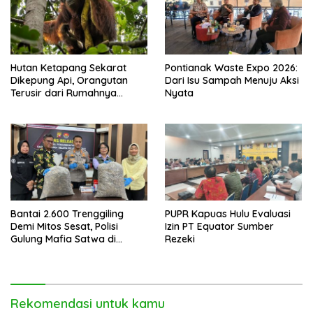
Hutan Ketapang Sekarat
Pontianak Waste Expo 2026:
Dikepung Api, Orangutan
Dari Isu Sampah Menuju Aksi
Terusir dari Rumahnya
Nyata
Sendiri
Bantai 2.600 Trenggiling
PUPR Kapuas Hulu Evaluasi
Demi Mitos Sesat, Polisi
Izin PT Equator Sumber
Gulung Mafia Satwa di
Rezeki
Pontianak Bersama
Setengah Ton Sisik Haram
Rekomendasi untuk kamu