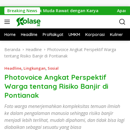
Langsung ke konten
 Hilang, Anak Muda Rawat dengan Karya
Breaking News
Aparat Gabung
Home
Headline
ProRakyat
UMKM
Korporasi
Kuliner
Beranda
Headline
Photovoice Angkat Perspektif Warga
tentang Risiko Banjir di Pontianak
Headline
,
Lingkungan
,
Sosial
Photovoice Angkat Perspektif
Warga tentang Risiko Banjir di
Pontianak
Foto warga menerjemahkan kompleksitas temuan ilmiah
ke dalam pengalaman manusia sehingga risiko banjir
menjadi lebih terlihat, mudah dipahami, dan tidak bisa lagi
diabaikan sebagai sesuatu yang biasa