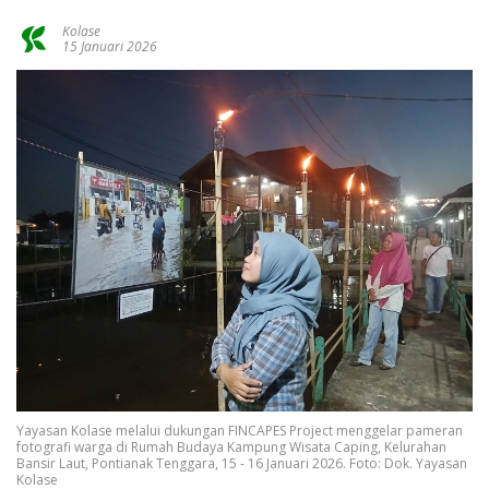
Kolase
15 Januari 2026
Yayasan Kolase melalui dukungan FINCAPES Project menggelar pameran
fotografi warga di Rumah Budaya Kampung Wisata Caping, Kelurahan
Bansir Laut, Pontianak Tenggara, 15 - 16 Januari 2026. Foto: Dok. Yayasan
Kolase