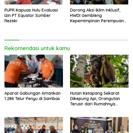
PUPR Kapuas Hulu Evaluasi
Dorong Aksi Iklim Inklusif,
Izin PT Equator Sumber
HWDI Gembleng
Rezeki
Kepemimpinan Perempuan
Disabilitas di Pontianak
Rekomendasi untuk kamu
Aparat Gabungan Amankan
Hutan Ketapang Sekarat
1.286 Telur Penyu di Sambas
Dikepung Api, Orangutan
Terusir dari Rumahnya
Sendiri