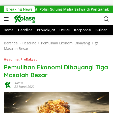
Langsung ke konten
emi Mitos Sesat, Polisi Gulung Mafia Satwa di Pontianak Bersa
Breaking News
Home
Headline
ProRakyat
UMKM
Korporasi
Kuliner
Beranda
Headline
Pemulihan Ekonomi Dibayangi Tiga
Masalah Besar
Headline
,
ProRakyat
Pemulihan Ekonomi Dibayangi Tiga
Masalah Besar
Kolase
23 Maret 2022