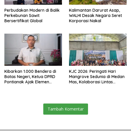
Perbudakan Modern di Balik
Kalimantan Darurat Asap,
Perkebunan Sawit
WALHI Desak Negara Seret
Bersertifikat Global
Korporasi Nakal
Kibarkan 1.000 Bendera di
KJC 2026: Peringati Hari
Batas Negeri, Ketua DPRD
Mangrove Sedunia di Medan
Pontianak Ajak Elemen
Mas, Kolaborasi Lintas
Bangsa Sukseskan Ekspedisi
Elemen Tegaskan Pentingnya
Merah Putih 2026
Jaga Benteng Pesisir Kalbar
Tambah Komentar