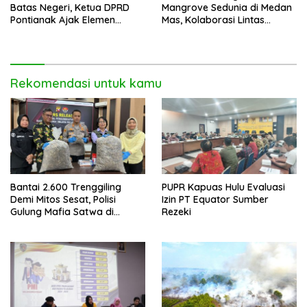
Batas Negeri, Ketua DPRD
Mangrove Sedunia di Medan
Pontianak Ajak Elemen
Mas, Kolaborasi Lintas
Bangsa Sukseskan Ekspedisi
Elemen Tegaskan Pentingnya
Merah Putih 2026
Jaga Benteng Pesisir Kalbar
Rekomendasi untuk kamu
Bantai 2.600 Trenggiling
PUPR Kapuas Hulu Evaluasi
Demi Mitos Sesat, Polisi
Izin PT Equator Sumber
Gulung Mafia Satwa di
Rezeki
Pontianak Bersama
Setengah Ton Sisik Haram