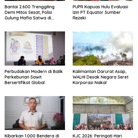
Bantai 2.600 Trenggiling
PUPR Kapuas Hulu Evaluasi
Demi Mitos Sesat, Polisi
Izin PT Equator Sumber
Gulung Mafia Satwa di
Rezeki
Pontianak Bersama
Setengah Ton Sisik Haram
Perbudakan Modern di Balik
Kalimantan Darurat Asap,
Perkebunan Sawit
WALHI Desak Negara Seret
Bersertifikat Global
Korporasi Nakal
Kibarkan 1.000 Bendera di
KJC 2026: Peringati Hari