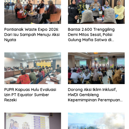
Pontianak Waste Expo 2026:
Bantai 2.600 Trenggiling
Dari Isu Sampah Menuju Aksi
Demi Mitos Sesat, Polisi
Nyata
Gulung Mafia Satwa di
Pontianak Bersama
Setengah Ton Sisik Haram
PUPR Kapuas Hulu Evaluasi
Dorong Aksi Iklim Inklusif,
Izin PT Equator Sumber
HWDI Gembleng
Rezeki
Kepemimpinan Perempuan
Disabilitas di Pontianak