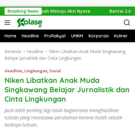
Langsung ke konten
: Dari Isu Sampah Menuju Aksi Nyata
Breaking News
Bantai 2.600 Tren
Home
Headline
ProRakyat
UMKM
Korporasi
Kuliner
Beranda
Headline
Niken Libatkan Anak Muda Singkawang
Belajar Jurnalistik dan Cinta Lingkungan
Headline
,
Lingkungan
,
Sosial
Niken Libatkan Anak Muda
Singkawang Belajar Jurnalistik dan
Cinta Lingkungan
Jauh lebih penting lagi ialah bagaimana menghasilkan
tulisan yang membawa perubahan karena itulah sebaik-
baiknya tulisan.