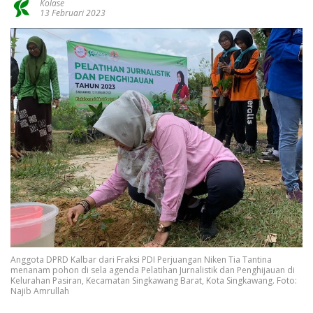
Kolase
13 Februari 2023
Anggota DPRD Kalbar dari Fraksi PDI Perjuangan Niken Tia Tantina
menanam pohon di sela agenda Pelatihan Jurnalistik dan Penghijauan di
Kelurahan Pasiran, Kecamatan Singkawang Barat, Kota Singkawang. Foto:
Najib Amrullah