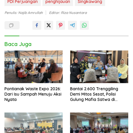
PDI Perjuangan
penghijauan
Singkawang
Penulis: Najib Amrullah
Editor: Riza Nusantara
Baca Juga
Pontianak Waste Expo 2026:
Bantai 2.600 Trenggiling
Dari Isu Sampah Menuju Aksi
Demi Mitos Sesat, Polisi
Nyata
Gulung Mafia Satwa di
Pontianak Bersama
Setengah Ton Sisik Haram