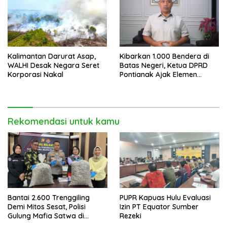
Kalimantan Darurat Asap,
Kibarkan 1.000 Bendera di
WALHI Desak Negara Seret
Batas Negeri, Ketua DPRD
Korporasi Nakal
Pontianak Ajak Elemen
Bangsa Sukseskan Ekspedisi
Merah Putih 2026
Rekomendasi untuk kamu
Bantai 2.600 Trenggiling
PUPR Kapuas Hulu Evaluasi
Demi Mitos Sesat, Polisi
Izin PT Equator Sumber
Gulung Mafia Satwa di
Rezeki
Pontianak Bersama