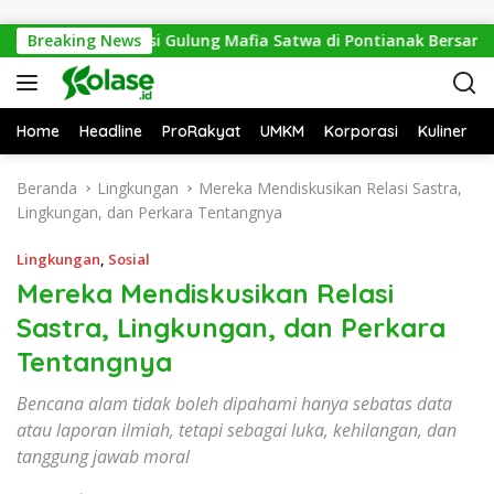
Langsung ke konten
os Sesat, Polisi Gulung Mafia Satwa di Pontianak Bersama Sete
Breaking News
Home
Headline
ProRakyat
UMKM
Korporasi
Kuliner
Beranda
Lingkungan
Mereka Mendiskusikan Relasi Sastra,
Lingkungan, dan Perkara Tentangnya
Lingkungan
,
Sosial
Mereka Mendiskusikan Relasi
Sastra, Lingkungan, dan Perkara
Tentangnya
Bencana alam tidak boleh dipahami hanya sebatas data
atau laporan ilmiah, tetapi sebagai luka, kehilangan, dan
tanggung jawab moral