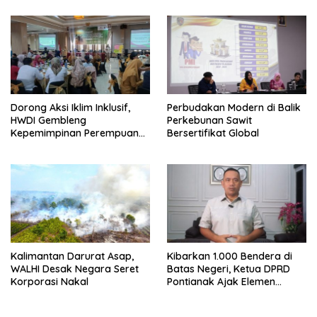
Setengah Ton Sisik Haram
Dorong Aksi Iklim Inklusif,
Perbudakan Modern di Balik
HWDI Gembleng
Perkebunan Sawit
Kepemimpinan Perempuan
Bersertifikat Global
Disabilitas di Pontianak
Kalimantan Darurat Asap,
Kibarkan 1.000 Bendera di
WALHI Desak Negara Seret
Batas Negeri, Ketua DPRD
Korporasi Nakal
Pontianak Ajak Elemen
Bangsa Sukseskan Ekspedisi
Merah Putih 2026