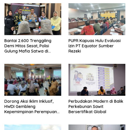
Bantai 2.600 Trenggiling
PUPR Kapuas Hulu Evaluasi
Demi Mitos Sesat, Polisi
Izin PT Equator Sumber
Gulung Mafia Satwa di
Rezeki
Pontianak Bersama
Setengah Ton Sisik Haram
Dorong Aksi Iklim Inklusif,
Perbudakan Modern di Balik
HWDI Gembleng
Perkebunan Sawit
Kepemimpinan Perempuan
Bersertifikat Global
Disabilitas di Pontianak