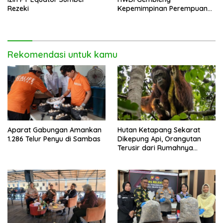
Rezeki
Kepemimpinan Perempuan
Disabilitas di Pontianak
Rekomendasi untuk kamu
Aparat Gabungan Amankan
Hutan Ketapang Sekarat
1.286 Telur Penyu di Sambas
Dikepung Api, Orangutan
Terusir dari Rumahnya
Sendiri