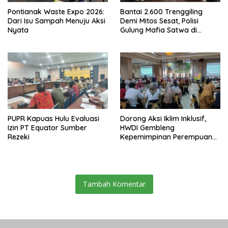
Pontianak Waste Expo 2026:
Bantai 2.600 Trenggiling
Dari Isu Sampah Menuju Aksi
Demi Mitos Sesat, Polisi
Nyata
Gulung Mafia Satwa di
Pontianak Bersama
Setengah Ton Sisik Haram
PUPR Kapuas Hulu Evaluasi
Dorong Aksi Iklim Inklusif,
Izin PT Equator Sumber
HWDI Gembleng
Rezeki
Kepemimpinan Perempuan
Disabilitas di Pontianak
Tambah Komentar