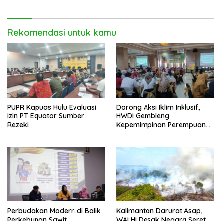
Merah Putih 2026
Jaga Benteng Pesisir Kalbar
Rekomendasi untuk kamu
PUPR Kapuas Hulu Evaluasi
Dorong Aksi Iklim Inklusif,
Izin PT Equator Sumber
HWDI Gembleng
Rezeki
Kepemimpinan Perempuan
Disabilitas di Pontianak
Perbudakan Modern di Balik
Kalimantan Darurat Asap,
Perkebunan Sawit
WALHI Desak Negara Seret