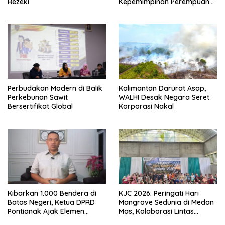
Rezeki
Kepemimpinan Perempuan
Disabilitas di Pontianak
Perbudakan Modern di Balik
Kalimantan Darurat Asap,
Perkebunan Sawit
WALHI Desak Negara Seret
Bersertifikat Global
Korporasi Nakal
Kibarkan 1.000 Bendera di
KJC 2026: Peringati Hari
Batas Negeri, Ketua DPRD
Mangrove Sedunia di Medan
Pontianak Ajak Elemen
Mas, Kolaborasi Lintas
Bangsa Sukseskan Ekspedisi
Elemen Tegaskan Pentingnya