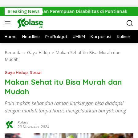
Langsung ke konten
emimpinan Perempuan Disabilitas di Pontianak
Breaking News
Perbudak
Home
Headline
ProRakyat
UMKM
Korporasi
Kuliner
Beranda
Gaya Hidup
Makan Sehat itu Bisa Murah dan
Mudah
Gaya Hidup
,
Sosial
Makan Sehat itu Bisa Murah dan
Mudah
Pola makan sehat dan ramah lingkungan bisa diadopsi
dengan mudah tanpa harus mengeluarkan banyak uang
Kolase
23 November 2024