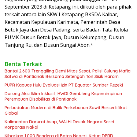
September 2023 di Ketapang ini, diikuti oleh para pihak
terkait antara lain SKW I Ketapang BKSDA Kalbar,
Kecamatan Kepulauan Karimata, Pemerintah Desa
Betok Jaya dan Desa Padang, serta Badan Tata Kelola
PUMK Dusun Betok Jaya, Dusun Kelumpang, Dusun
Tanjung Ru, dan Dusun Sungai Abon.*
Berita Terkait
Bantai 2.600 Trenggiling Demi Mitos Sesat, Polisi Gulung Mafia
Satwa di Pontianak Bersama Setengah Ton Sisik Haram
PUPR Kapuas Hulu Evaluasi Izin PT Equator Sumber Rezeki
Dorong Aksi Iklim Inklusif, HWDI Gembleng Kepemimpinan
Perempuan Disabilitas di Pontianak
Perbudakan Modern di Balik Perkebunan Sawit Bersertifikat
Global
Kalimantan Darurat Asap, WALHI Desak Negara Seret
Korporasi Nakal
Kibarkan 1.000 Bendera di Batas Negeri, Ketua DPRD