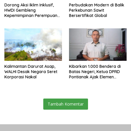
Dorong Aksi Iklim Inklusif,
Perbudakan Modern di Balik
HWDI Gembleng
Perkebunan Sawit
Kepemimpinan Perempuan
Bersertifikat Global
Disabilitas di Pontianak
Kalimantan Darurat Asap,
Kibarkan 1.000 Bendera di
WALHI Desak Negara Seret
Batas Negeri, Ketua DPRD
Korporasi Nakal
Pontianak Ajak Elemen
Bangsa Sukseskan Ekspedisi
Merah Putih 2026
Tambah Komentar