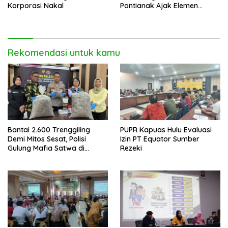
Korporasi Nakal
Pontianak Ajak Elemen
Bangsa Sukseskan Ekspedisi
Merah Putih 2026
Rekomendasi untuk kamu
Bantai 2.600 Trenggiling
PUPR Kapuas Hulu Evaluasi
Demi Mitos Sesat, Polisi
Izin PT Equator Sumber
Gulung Mafia Satwa di
Rezeki
Pontianak Bersama
Setengah Ton Sisik Haram