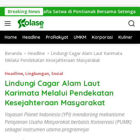
Langsung ke konten
 Gulung Mafia Satwa di Pontianak Bersama Setengah Ton Sisik H
Breaking News
Home
Headline
ProRakyat
UMKM
Korporasi
Kuliner
Beranda
Headline
Lindungi Cagar Alam Laut Karimata
Melalui Pendekatan Kesejahteraan Masyarakat
Headline
,
Lingkungan
,
Sosial
Lindungi Cagar Alam Laut
Karimata Melalui Pendekatan
Kesejahteraan Masyarakat
Yayasan Planet Indonesia (YPI) mendorong mekanisme
Pelayanan Usaha Masyarakat berbasis Konservasi (PUMK)
sebagai instrumen utama programnya