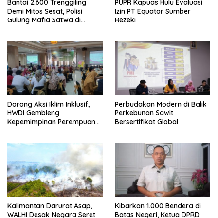
Bantai 2.600 Trenggiling
PUPR Kapuas Hulu Evaluasi
Demi Mitos Sesat, Polisi
Izin PT Equator Sumber
Gulung Mafia Satwa di
Rezeki
Pontianak Bersama
Setengah Ton Sisik Haram
Dorong Aksi Iklim Inklusif,
Perbudakan Modern di Balik
HWDI Gembleng
Perkebunan Sawit
Kepemimpinan Perempuan
Bersertifikat Global
Disabilitas di Pontianak
Kalimantan Darurat Asap,
Kibarkan 1.000 Bendera di
WALHI Desak Negara Seret
Batas Negeri, Ketua DPRD