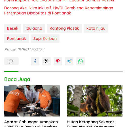
Dorong Aksi Iklim Inklusif, HWDI Gembleng Kepemimpinan
Perempuan Disabilitas di Pontianak
Besek
Iduladha
Kantong Plastik
kota hijau
Pontianak
Sapi Kurban
Penulis: *R/Rizki Fadriani
Baca Juga
Aparat Gabungan Amankan
Hutan Ketapang Sekarat