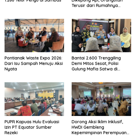
1.286 Telur Penyu di Sambas
Dikepung Api, Orangutan
Terusir dari Rumahnya
Sendiri
Pontianak Waste Expo 2026:
Bantai 2.600 Trenggiling
Dari Isu Sampah Menuju Aksi
Demi Mitos Sesat, Polisi
Nyata
Gulung Mafia Satwa di
Pontianak Bersama
Setengah Ton Sisik Haram
PUPR Kapuas Hulu Evaluasi
Dorong Aksi Iklim Inklusif,
Izin PT Equator Sumber
HWDI Gembleng
Rezeki
Kepemimpinan Perempuan