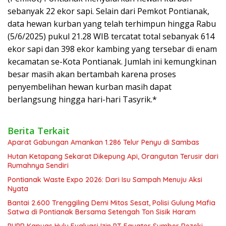
sebanyak 22 ekor sapi. Selain dari Pemkot Pontianak,
data hewan kurban yang telah terhimpun hingga Rabu
(5/6/2025) pukul 21.28 WIB tercatat total sebanyak 614
ekor sapi dan 398 ekor kambing yang tersebar di enam
kecamatan se-Kota Pontianak. Jumlah ini kemungkinan
besar masih akan bertambah karena proses
penyembelihan hewan kurban masih dapat
berlangsung hingga hari-hari Tasyrik.*
Berita Terkait
Aparat Gabungan Amankan 1.286 Telur Penyu di Sambas
Hutan Ketapang Sekarat Dikepung Api, Orangutan Terusir dari
Rumahnya Sendiri
Pontianak Waste Expo 2026: Dari Isu Sampah Menuju Aksi
Nyata
Bantai 2.600 Trenggiling Demi Mitos Sesat, Polisi Gulung Mafia
Satwa di Pontianak Bersama Setengah Ton Sisik Haram
PUPR Kapuas Hulu Evaluasi Izin PT Equator Sumber Rezeki