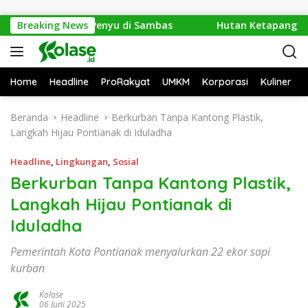
Langsung ke konten
86 Telur Penyu di Sambas
Breaking News
Hutan Ketapang Sekarat Dik
Home
Headline
ProRakyat
UMKM
Korporasi
Kuliner
Beranda
Headline
Berkurban Tanpa Kantong Plastik,
Langkah Hijau Pontianak di Iduladha
Headline
,
Lingkungan
,
Sosial
Berkurban Tanpa Kantong Plastik,
Langkah Hijau Pontianak di
Iduladha
Pemerintah Kota Pontianak menyalurkan 22 ekor sapi
kurban
Kolase
06 Juni 2025