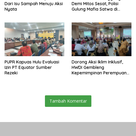
Dari Isu Sampah Menuju Aksi
Demi Mitos Sesat, Polisi
Nyata
Gulung Mafia Satwa di
Pontianak Bersama
Setengah Ton Sisik Haram
PUPR Kapuas Hulu Evaluasi
Dorong Aksi Iklim Inklusif,
Izin PT Equator Sumber
HWDI Gembleng
Rezeki
Kepemimpinan Perempuan
Disabilitas di Pontianak
Tambah Komentar