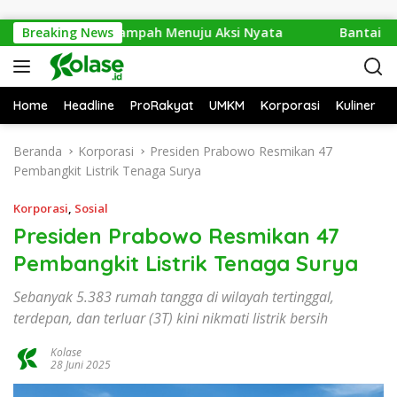
Langsung ke konten
: Dari Isu Sampah Menuju Aksi Nyata
Breaking News
Bantai 2.600 Tre
Home
Headline
ProRakyat
UMKM
Korporasi
Kuliner
Beranda
Korporasi
Presiden Prabowo Resmikan 47
Pembangkit Listrik Tenaga Surya
Korporasi
,
Sosial
Presiden Prabowo Resmikan 47
Pembangkit Listrik Tenaga Surya
Sebanyak 5.383 rumah tangga di wilayah tertinggal,
terdepan, dan terluar (3T) kini nikmati listrik bersih
Kolase
28 Juni 2025