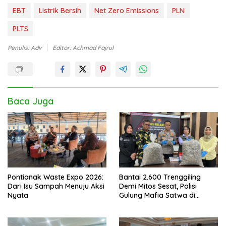
EBT
Listrik Bersih
Net Zero Emissions
PLN
PLTS
Penulis: Adv
Editor: Achmad Fajrul
Baca Juga
Pontianak Waste Expo 2026:
Bantai 2.600 Trenggiling
Dari Isu Sampah Menuju Aksi
Demi Mitos Sesat, Polisi
Nyata
Gulung Mafia Satwa di
Pontianak Bersama
Setengah Ton Sisik Haram