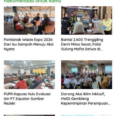
Rekomendasi untuk kamu
Pontianak Waste Expo 2026:
Bantai 2.600 Trenggiling
Dari Isu Sampah Menuju Aksi
Demi Mitos Sesat, Polisi
Nyata
Gulung Mafia Satwa di
Pontianak Bersama
Setengah Ton Sisik Haram
PUPR Kapuas Hulu Evaluasi
Dorong Aksi Iklim Inklusif,
Izin PT Equator Sumber
HWDI Gembleng
Rezeki
Kepemimpinan Perempuan
Disabilitas di Pontianak