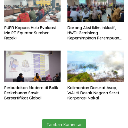
PUPR Kapuas Hulu Evaluasi
Dorong Aksi Iklim Inklusif,
Izin PT Equator Sumber
HWDI Gembleng
Rezeki
Kepemimpinan Perempuan
Disabilitas di Pontianak
Perbudakan Modern di Balik
Kalimantan Darurat Asap,
Perkebunan Sawit
WALHI Desak Negara Seret
Bersertifikat Global
Korporasi Nakal
Tambah Komentar