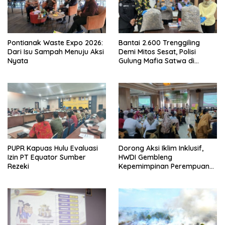
Pontianak Waste Expo 2026:
Bantai 2.600 Trenggiling
Dari Isu Sampah Menuju Aksi
Demi Mitos Sesat, Polisi
Nyata
Gulung Mafia Satwa di
Pontianak Bersama
Setengah Ton Sisik Haram
PUPR Kapuas Hulu Evaluasi
Dorong Aksi Iklim Inklusif,
Izin PT Equator Sumber
HWDI Gembleng
Rezeki
Kepemimpinan Perempuan
Disabilitas di Pontianak