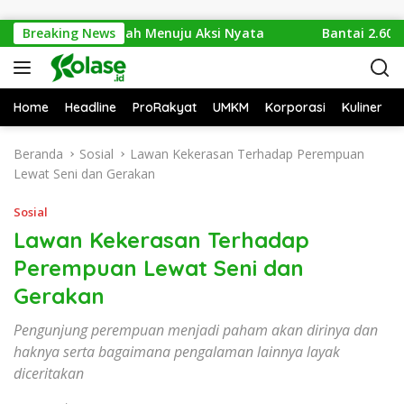
Langsung ke konten
ari Isu Sampah Menuju Aksi Nyata
Breaking News
Bantai 2.600 Trengg
Home
Headline
ProRakyat
UMKM
Korporasi
Kuliner
Beranda
Sosial
Lawan Kekerasan Terhadap Perempuan
Lewat Seni dan Gerakan
Sosial
Lawan Kekerasan Terhadap
Perempuan Lewat Seni dan
Gerakan
Pengunjung perempuan menjadi paham akan dirinya dan
haknya serta bagaimana pengalaman lainnya layak
diceritakan