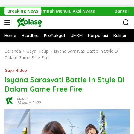
Langsung ke konten
6: Dari Isu Sampah Menuju Aksi Nyata
Breaking News
Bantai 2.600 Tre
Home
Headline
ProRakyat
UMKM
Korporasi
Kuliner
Beranda
Gaya Hidup
Isyana Sarasvati Battle In Style Di
Dalam Game Free Fire
Gaya Hidup
Isyana Sarasvati Battle In Style Di
Dalam Game Free Fire
Kolase
18 Maret 2022