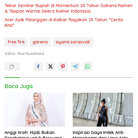
Tebar Semiliar Rupiah di Momentum 20 Tahun Gokana Ramen
& Teppan Warnai Selera Kuliner Indonesia
Acer Ajak Pelanggan di Kalbar Rayakan 25 Tahun “Cerita
Kita”
free fire
garena
isyana sarasvati
Editor: Risa Nusantara
Baca Juga
Anggi Arsih: Hijab Bukan
Inspirasi Gaya Imlek Anti-
Penghalang untuk Bersuara,
Mainstream dari Lima Artis