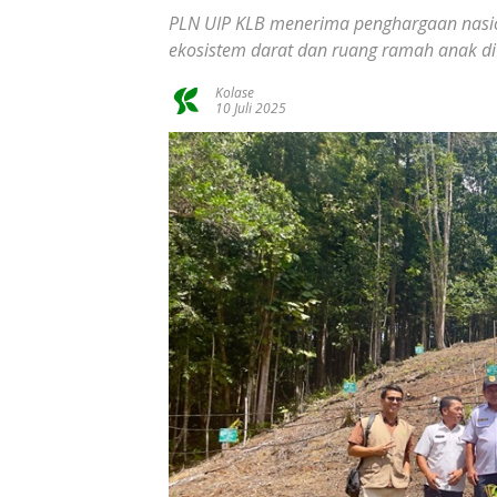
PLN UIP KLB menerima penghargaan nasion
ekosistem darat dan ruang ramah anak d
Kolase
10 Juli 2025