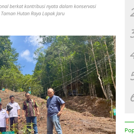
al berkat kontribusi nyata dalam konservasi
i Taman Hutan Raya Lapak Jaru
Pop