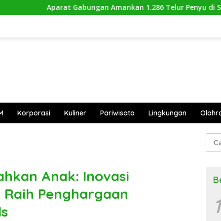
at Gabungan Amankan 1.286 Telur Penyu di Sambas
Hu
M
Korporasi
Kuliner
Pariwisata
Lingkungan
Olahr
Cari
untu
hkan Anak: Inovasi
B
 Raih Penghargaan
1
ds