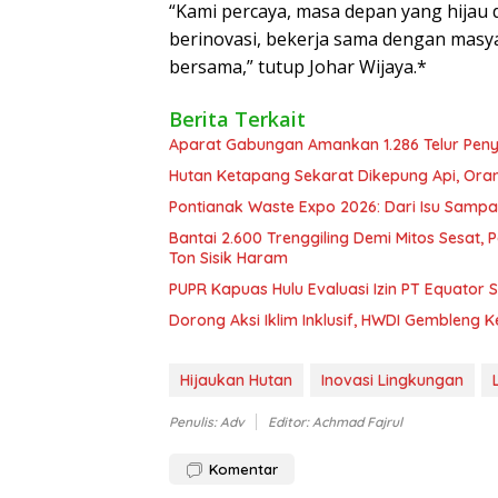
“Kami percaya, masa depan yang hijau d
berinovasi, bekerja sama dengan masya
bersama,” tutup Johar Wijaya.*
Berita Terkait
Aparat Gabungan Amankan 1.286 Telur Pen
Hutan Ketapang Sekarat Dikepung Api, Oran
Pontianak Waste Expo 2026: Dari Isu Sampa
Bantai 2.600 Trenggiling Demi Mitos Sesat,
Ton Sisik Haram
PUPR Kapuas Hulu Evaluasi Izin PT Equator 
Dorong Aksi Iklim Inklusif, HWDI Gembleng 
Hijaukan Hutan
Inovasi Lingkungan
Penulis: Adv
Editor: Achmad Fajrul
Komentar