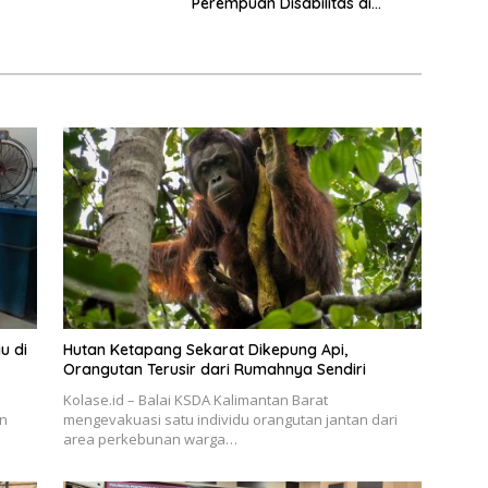
Perempuan Disabilitas di
Pontianak
u di
Hutan Ketapang Sekarat Dikepung Api,
Orangutan Terusir dari Rumahnya Sendiri
Kolase.id – Balai KSDA Kalimantan Barat
en
mengevakuasi satu individu orangutan jantan dari
area perkebunan warga…