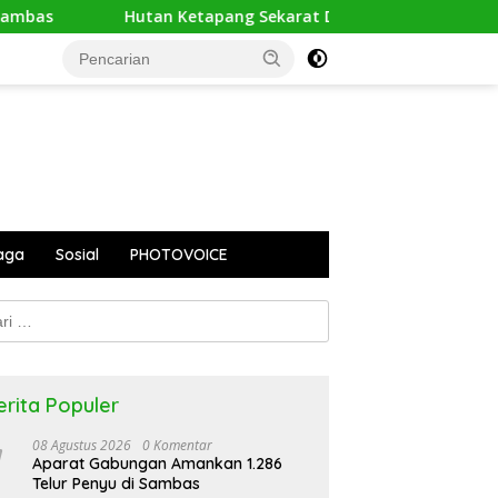
tan Ketapang Sekarat Dikepung Api, Orangutan Terusir dari R
aga
Sosial
PHOTOVOICE
k:
erita Populer
08 Agustus 2026
0 Komentar
Aparat Gabungan Amankan 1.286
Telur Penyu di Sambas