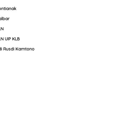
ontianak
albar
LN
LN UIP KLB
di Rusdi Kamtono