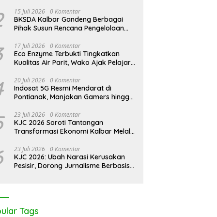
2
15 Juli 2026
0 Komentar
BKSDA Kalbar Gandeng Berbagai
Pihak Susun Rencana Pengelolaan
Jangka Panjang Cagar Alam
Karimata 2027-2036
3
17 Juli 2026
0 Komentar
Eco Enzyme Terbukti Tingkatkan
Kualitas Air Parit, Wako Ajak Pelajar
Peduli Lingkungan
4
20 Juli 2026
0 Komentar
Indosat 5G Resmi Mendarat di
Pontianak, Manjakan Gamers hingga
Pemburu AI
5
23 Juli 2026
0 Komentar
KJC 2026 Soroti Tantangan
Transformasi Ekonomi Kalbar Melalui
Sinergi Industri dan Ekonomi Hijau
6
23 Juli 2026
0 Komentar
KJC 2026: Ubah Narasi Kerusakan
Pesisir, Dorong Jurnalisme Berbasis
Solusi
ular Tags