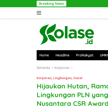
Langsung
Breaking News
Apar
ke
konten
Home
Headline
ProRakyat
UMK
Beranda
Korporasi
Korporasi
,
Lingkungan
,
Sosial
Hijaukan Hutan, Rama
Lingkungan PLN yang
Nusantara CSR Awar