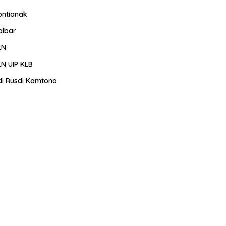
ontianak
albar
LN
LN UIP KLB
di Rusdi Kamtono