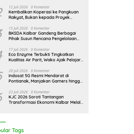
2
12 Juli 2026
0 Komentar
Kembalikan Koperasi ke Pangkuan
Rakyat, Bukan kepada Proyek
Negara
3
15 Juli 2026
0 Komentar
BKSDA Kalbar Gandeng Berbagai
Pihak Susun Rencana Pengelolaan
Jangka Panjang Cagar Alam
Karimata 2027-2036
4
17 Juli 2026
0 Komentar
Eco Enzyme Terbukti Tingkatkan
Kualitas Air Parit, Wako Ajak Pelajar
Peduli Lingkungan
5
20 Juli 2026
0 Komentar
Indosat 5G Resmi Mendarat di
Pontianak, Manjakan Gamers hingga
Pemburu AI
6
23 Juli 2026
0 Komentar
KJC 2026 Soroti Tantangan
Transformasi Ekonomi Kalbar Melalui
Sinergi Industri dan Ekonomi Hijau
ular Tags