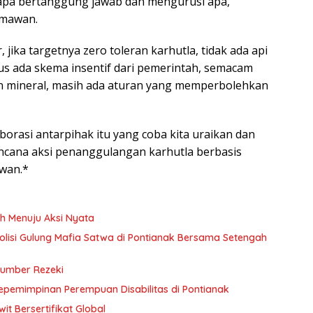
siapa bertanggung jawab dan mengurusi apa,
emawan.
jika targetnya zero toleran karhutla, tidak ada api
us ada skema insentif dari pemerintah, semacam
han mineral, masih ada aturan yang memperbolehkan
borasi antarpihak itu yang coba kita uraikan dan
ncana aksi penanggulangan karhutla berbasis
awan.*
h Menuju Aksi Nyata
 Polisi Gulung Mafia Satwa di Pontianak Bersama Setengah
Sumber Rezeki
Kepemimpinan Perempuan Disabilitas di Pontianak
t Bersertifikat Global