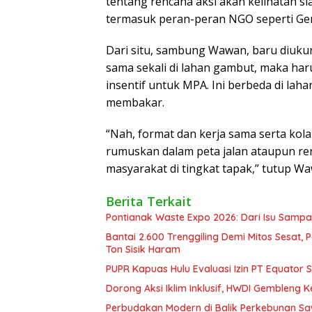
tentang rencana aksi akan kelihatan 
termasuk peran-peran NGO seperti G
Dari situ, sambung Wawan, baru diukur, 
sama sekali di lahan gambut, maka har
insentif untuk MPA. Ini berbeda di la
membakar.
“Nah, format dan kerja sama serta kola
rumuskan dalam peta jalan ataupun re
masyarakat di tingkat tapak,” tutup W
Berita Terkait
Pontianak Waste Expo 2026: Dari Isu Sampa
Bantai 2.600 Trenggiling Demi Mitos Sesat,
Ton Sisik Haram
PUPR Kapuas Hulu Evaluasi Izin PT Equator 
Dorong Aksi Iklim Inklusif, HWDI Gembleng 
Perbudakan Modern di Balik Perkebunan Sawi