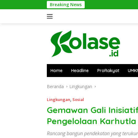
Langsung
Breaking News
Pontian
ke
konten
Home
Headline
ProRakyat
UMK
Beranda
Lingkungan
Lingkungan
,
Sosial
Gemawan Gali Inisiat
Pengelolaan Karhutla
Rancang bangun pendekatan yang terukur