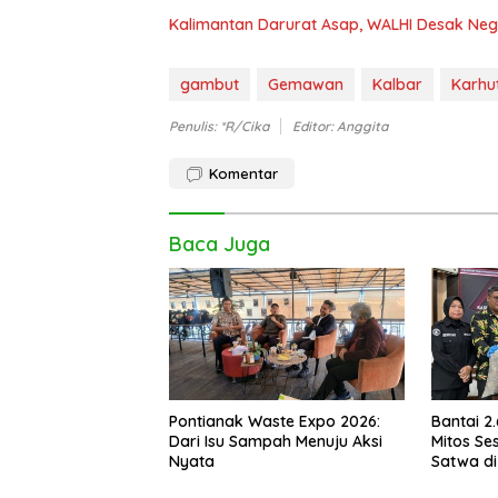
Kalimantan Darurat Asap, WALHI Desak Neg
gambut
Gemawan
Kalbar
Karhu
Penulis: *r/Cika
Editor: Anggita
Komentar
Baca Juga
Pontianak Waste Expo 2026:
Bantai 2
Dari Isu Sampah Menuju Aksi
Mitos Ses
Nyata
Satwa di
Setengah