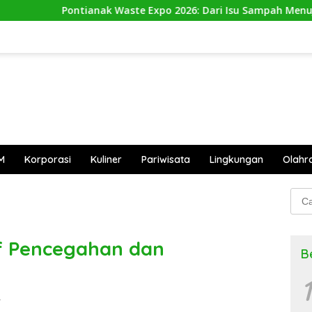
ak Waste Expo 2026: Dari Isu Sampah Menuju Aksi Nyata
M
Korporasi
Kuliner
Pariwisata
Lingkungan
Olahr
Cari
untu
if Pencegahan dan
B
1