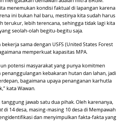
h mengatakan Gemawan adalah mitra BRGM.
ta menemukan kondisi faktual di lapangan karena
arena ini bukan hal baru, mestinya kita sudah harus
terukur, lebih terencana, sehingga tidak lagi kita
yang seolah-olah begitu-begitu saja.
 bekerja sama dengan USFS (United States Forest
 bagaimana memperkuat kapasitas MPA.
un potensi masyarakat yang punya komitmen
 penanggulangan kebakaran hutan dan lahan, jadi
terdepan, bagaimana upaya penanganan karhutla
ak,” kata Wawan.
 tanggung jawab satu dua pihak. Oleh karenanya,
nt
di 14 desa, masing-masing 10 desa di Mempawah
engidentifikasi dan menyimpulkan fakta-fakta yang