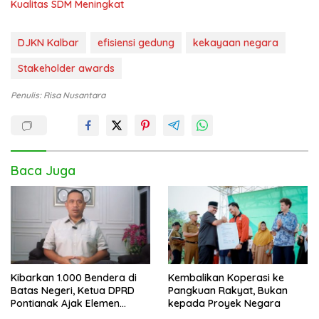
Kualitas SDM Meningkat
DJKN Kalbar
efisiensi gedung
kekayaan negara
Stakeholder awards
Penulis: Risa Nusantara
Baca Juga
Kibarkan 1.000 Bendera di
Kembalikan Koperasi ke
Batas Negeri, Ketua DPRD
Pangkuan Rakyat, Bukan
Pontianak Ajak Elemen
kepada Proyek Negara
Bangsa Sukseskan Ekspedisi