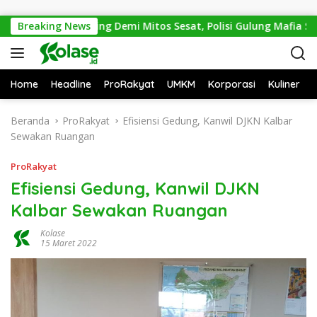
Langsung ke konten
.600 Trenggiling Demi Mitos Sesat, Polisi Gulung Mafia Satwa 
Breaking News
Home
Headline
ProRakyat
UMKM
Korporasi
Kuliner
Beranda
ProRakyat
Efisiensi Gedung, Kanwil DJKN Kalbar
Sewakan Ruangan
ProRakyat
Efisiensi Gedung, Kanwil DJKN
Kalbar Sewakan Ruangan
Kolase
15 Maret 2022