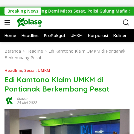
Langsung ke konten
.600 Trenggiling Demi Mitos Sesat, Polisi Gulung Mafia Satwa 
Breaking News
Home
Headline
ProRakyat
UMKM
Korporasi
Kuliner
Beranda
Headline
Edi Kamtono Klaim UMKM di Pontianak
Berkembang Pesat
Headline
,
Sosial
,
UMKM
Edi Kamtono Klaim UMKM di
Pontianak Berkembang Pesat
Kolase
25 Mei 2022