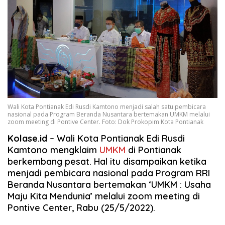
Wali Kota Pontianak Edi Rusdi Kamtono menjadi salah satu pembicara
nasional pada Program Beranda Nusantara bertemakan UMKM melalui
zoom meeting di Pontive Center. Foto: Dok Prokopim Kota Pontianak
Kolase.id
– Wali Kota Pontianak Edi Rusdi
Kamtono mengklaim
UMKM
di Pontianak
berkembang pesat. Hal itu disampaikan ketika
menjadi pembicara nasional pada Program RRI
Beranda Nusantara bertemakan ‘UMKM : Usaha
Maju Kita Mendunia’ melalui zoom meeting di
Pontive Center, Rabu (25/5/2022).