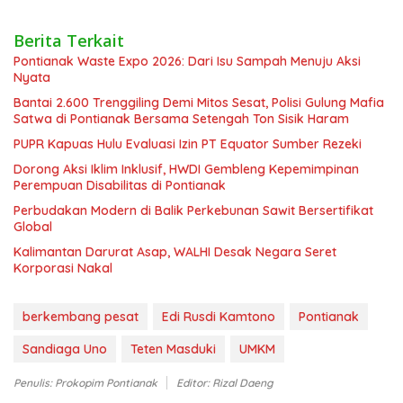
Berita Terkait
Pontianak Waste Expo 2026: Dari Isu Sampah Menuju Aksi
Nyata
Bantai 2.600 Trenggiling Demi Mitos Sesat, Polisi Gulung Mafia
Satwa di Pontianak Bersama Setengah Ton Sisik Haram
PUPR Kapuas Hulu Evaluasi Izin PT Equator Sumber Rezeki
Dorong Aksi Iklim Inklusif, HWDI Gembleng Kepemimpinan
Perempuan Disabilitas di Pontianak
Perbudakan Modern di Balik Perkebunan Sawit Bersertifikat
Global
Kalimantan Darurat Asap, WALHI Desak Negara Seret
Korporasi Nakal
berkembang pesat
Edi Rusdi Kamtono
Pontianak
Sandiaga Uno
Teten Masduki
UMKM
Penulis: Prokopim Pontianak
Editor: Rizal Daeng