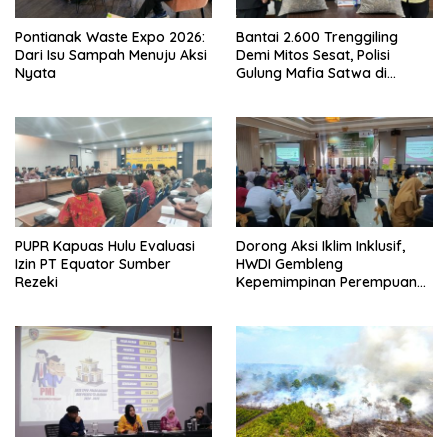
Pontianak Waste Expo 2026:
Bantai 2.600 Trenggiling
Dari Isu Sampah Menuju Aksi
Demi Mitos Sesat, Polisi
Nyata
Gulung Mafia Satwa di
Pontianak Bersama
Setengah Ton Sisik Haram
PUPR Kapuas Hulu Evaluasi
Dorong Aksi Iklim Inklusif,
Izin PT Equator Sumber
HWDI Gembleng
Rezeki
Kepemimpinan Perempuan
Disabilitas di Pontianak