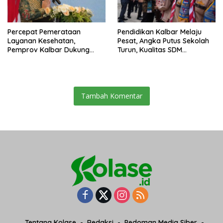
Percepat Pemerataan
Pendidikan Kalbar Melaju
Layanan Kesehatan,
Pesat, Angka Putus Sekolah
Pemprov Kalbar Dukung
Turun, Kualitas SDM
Program CKG
Meningkat
Tambah Komentar
Tentang Kolase
Redaksi
Pedoman Media Siber