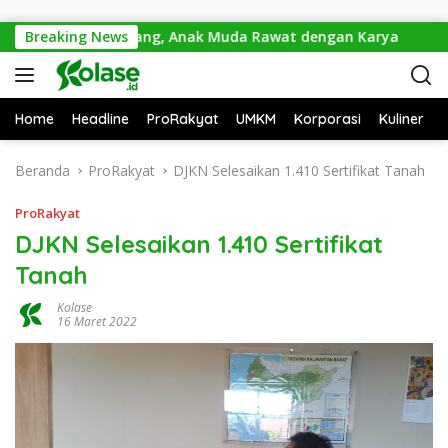
Langsung ke konten
s Terancam Hilang, Anak Muda Rawat dengan Karya
Breaking News
Apa
Home
Headline
ProRakyat
UMKM
Korporasi
Kuliner
Beranda
ProRakyat
DJKN Selesaikan 1.410 Sertifikat Tanah
ProRakyat
DJKN Selesaikan 1.410 Sertifikat
Tanah
Kolase
16 Maret 2022