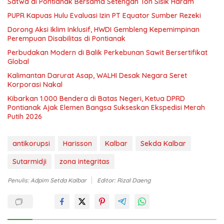
Satwa di Pontianak Bersama Setengah Ton Sisik Haram
PUPR Kapuas Hulu Evaluasi Izin PT Equator Sumber Rezeki
Dorong Aksi Iklim Inklusif, HWDI Gembleng Kepemimpinan
Perempuan Disabilitas di Pontianak
Perbudakan Modern di Balik Perkebunan Sawit Bersertifikat
Global
Kalimantan Darurat Asap, WALHI Desak Negara Seret
Korporasi Nakal
Kibarkan 1.000 Bendera di Batas Negeri, Ketua DPRD
Pontianak Ajak Elemen Bangsa Sukseskan Ekspedisi Merah
Putih 2026
antikorupsi
Harisson
Kalbar
Sekda Kalbar
Sutarmidji
zona integritas
Penulis: Adpim Setda Kalbar
Editor: Rizal Daeng