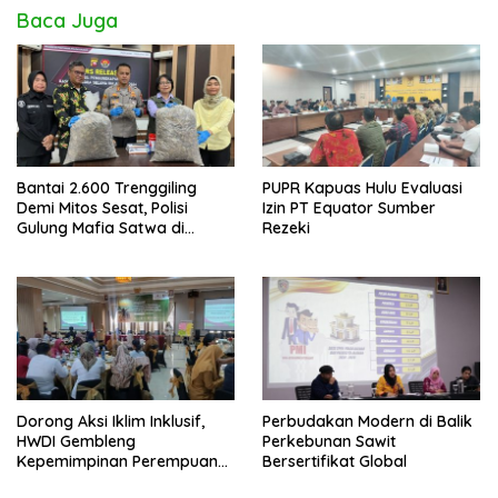
Baca Juga
Bantai 2.600 Trenggiling
PUPR Kapuas Hulu Evaluasi
Demi Mitos Sesat, Polisi
Izin PT Equator Sumber
Gulung Mafia Satwa di
Rezeki
Pontianak Bersama
Setengah Ton Sisik Haram
Dorong Aksi Iklim Inklusif,
Perbudakan Modern di Balik
HWDI Gembleng
Perkebunan Sawit
Kepemimpinan Perempuan
Bersertifikat Global
Disabilitas di Pontianak