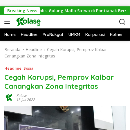
Langsung ke konten
Mitos Sesat, Polisi Gulung Mafia Satwa di Pontianak Bersama S
Breaking News
Home
Headline
ProRakyat
UMKM
Korporasi
Kuliner
Beranda
Headline
Cegah Korupsi, Pemprov Kalbar
Canangkan Zona Integritas
Headline
,
Sosial
Cegah Korupsi, Pemprov Kalbar
Canangkan Zona Integritas
Kolase
18 Juli 2022