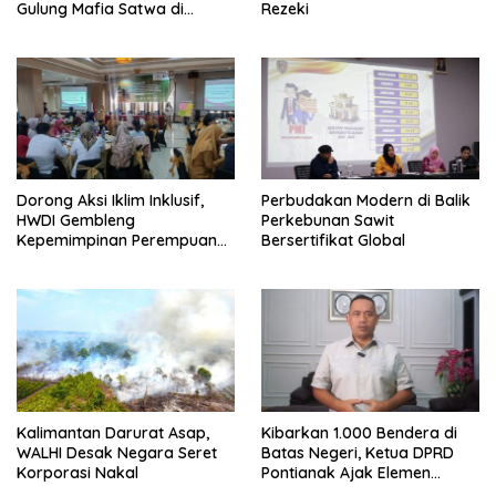
Gulung Mafia Satwa di
Rezeki
Pontianak Bersama
Setengah Ton Sisik Haram
Dorong Aksi Iklim Inklusif,
Perbudakan Modern di Balik
HWDI Gembleng
Perkebunan Sawit
Kepemimpinan Perempuan
Bersertifikat Global
Disabilitas di Pontianak
Kalimantan Darurat Asap,
Kibarkan 1.000 Bendera di
WALHI Desak Negara Seret
Batas Negeri, Ketua DPRD
Korporasi Nakal
Pontianak Ajak Elemen
Bangsa Sukseskan Ekspedisi