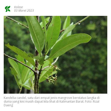
Kolase
03 Maret 2023
Kandelia candel, satu dari empat jenis mangrove berstatus langka di
dunia yang kini masih dapat kita lihat di Kalimantan Barat. Foto: Rizal
Daeng