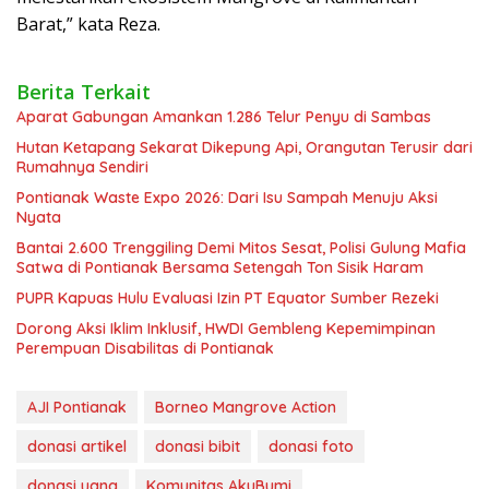
Barat,” kata Reza.
Berita Terkait
Aparat Gabungan Amankan 1.286 Telur Penyu di Sambas
Hutan Ketapang Sekarat Dikepung Api, Orangutan Terusir dari
Rumahnya Sendiri
Pontianak Waste Expo 2026: Dari Isu Sampah Menuju Aksi
Nyata
Bantai 2.600 Trenggiling Demi Mitos Sesat, Polisi Gulung Mafia
Satwa di Pontianak Bersama Setengah Ton Sisik Haram
PUPR Kapuas Hulu Evaluasi Izin PT Equator Sumber Rezeki
Dorong Aksi Iklim Inklusif, HWDI Gembleng Kepemimpinan
Perempuan Disabilitas di Pontianak
AJI Pontianak
Borneo Mangrove Action
donasi artikel
donasi bibit
donasi foto
donasi uang
Komunitas AkuBumi