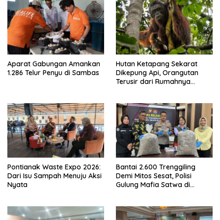
Aparat Gabungan Amankan
Hutan Ketapang Sekarat
1.286 Telur Penyu di Sambas
Dikepung Api, Orangutan
Terusir dari Rumahnya
Sendiri
Pontianak Waste Expo 2026:
Bantai 2.600 Trenggiling
Dari Isu Sampah Menuju Aksi
Demi Mitos Sesat, Polisi
Nyata
Gulung Mafia Satwa di
Pontianak Bersama
Setengah Ton Sisik Haram