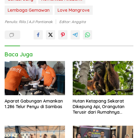
Lembaga Gemawan
Love Mangrove
Penulis: Rilis | AJI Pontianak
Editor: Anggita
Baca Juga
Aparat Gabungan Amankan
Hutan Ketapang Sekarat
1.286 Telur Penyu di Sambas
Dikepung Api, Orangutan
Terusir dari Rumahnya
Sendiri