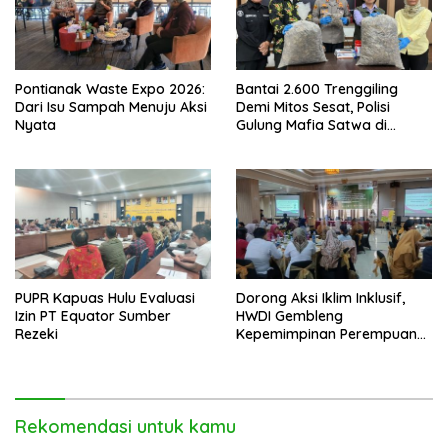
Pontianak Waste Expo 2026:
Bantai 2.600 Trenggiling
Dari Isu Sampah Menuju Aksi
Demi Mitos Sesat, Polisi
Nyata
Gulung Mafia Satwa di
Pontianak Bersama
Setengah Ton Sisik Haram
PUPR Kapuas Hulu Evaluasi
Dorong Aksi Iklim Inklusif,
Izin PT Equator Sumber
HWDI Gembleng
Rezeki
Kepemimpinan Perempuan
Disabilitas di Pontianak
Rekomendasi untuk kamu