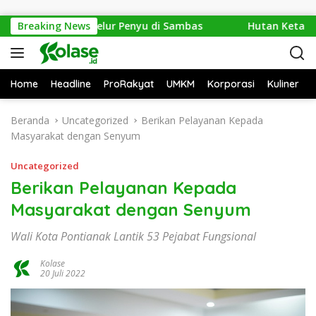
Langsung ke konten
kan 1.286 Telur Penyu di Sambas
Breaking News
Hutan Ketapang Sek
Home
Headline
ProRakyat
UMKM
Korporasi
Kuliner
Beranda
Uncategorized
Berikan Pelayanan Kepada
Masyarakat dengan Senyum
Uncategorized
Berikan Pelayanan Kepada
Masyarakat dengan Senyum
Wali Kota Pontianak Lantik 53 Pejabat Fungsional
Kolase
20 Juli 2022