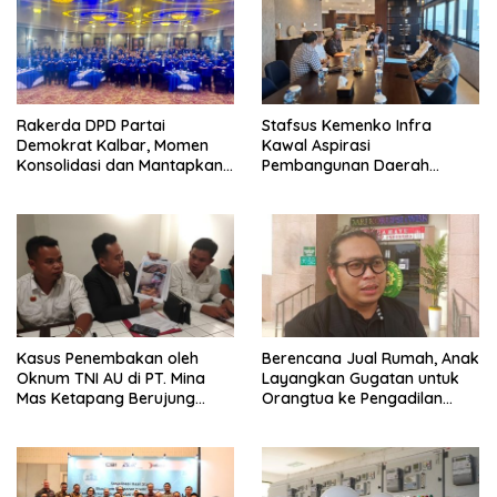
Rakerda DPD Partai
Stafsus Kemenko Infra
Demokrat Kalbar, Momen
Kawal Aspirasi
Konsolidasi dan Mantapkan
Pembangunan Daerah
Peran di Pemerintah
Bengkayang
Kasus Penembakan oleh
Berencana Jual Rumah, Anak
Oknum TNI AU di PT. Mina
Layangkan Gugatan untuk
Mas Ketapang Berujung
Orangtua ke Pengadilan
Damai
Mempawah