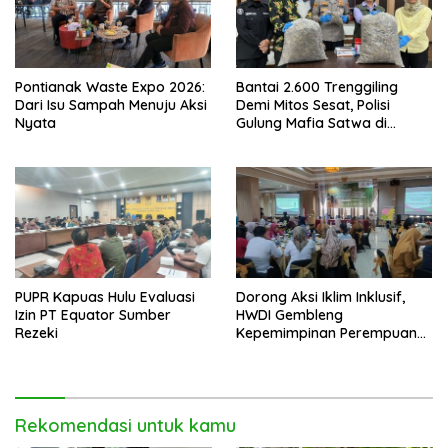
Pontianak Waste Expo 2026:
Bantai 2.600 Trenggiling
Dari Isu Sampah Menuju Aksi
Demi Mitos Sesat, Polisi
Nyata
Gulung Mafia Satwa di
Pontianak Bersama
Setengah Ton Sisik Haram
PUPR Kapuas Hulu Evaluasi
Dorong Aksi Iklim Inklusif,
Izin PT Equator Sumber
HWDI Gembleng
Rezeki
Kepemimpinan Perempuan
Disabilitas di Pontianak
Rekomendasi untuk kamu