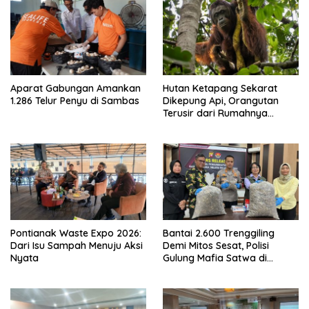
Aparat Gabungan Amankan
Hutan Ketapang Sekarat
1.286 Telur Penyu di Sambas
Dikepung Api, Orangutan
Terusir dari Rumahnya
Sendiri
Pontianak Waste Expo 2026:
Bantai 2.600 Trenggiling
Dari Isu Sampah Menuju Aksi
Demi Mitos Sesat, Polisi
Nyata
Gulung Mafia Satwa di
Pontianak Bersama
Setengah Ton Sisik Haram