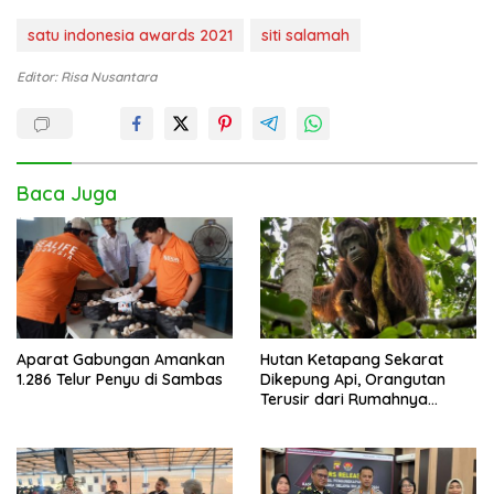
satu indonesia awards 2021
siti salamah
Editor: Risa Nusantara
Baca Juga
Aparat Gabungan Amankan
Hutan Ketapang Sekarat
1.286 Telur Penyu di Sambas
Dikepung Api, Orangutan
Terusir dari Rumahnya
Sendiri