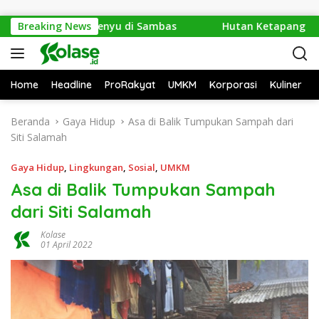
Langsung ke konten
86 Telur Penyu di Sambas
Breaking News
Hutan Ketapang Sekarat Dik
Home
Headline
ProRakyat
UMKM
Korporasi
Kuliner
Beranda
Gaya Hidup
Asa di Balik Tumpukan Sampah dari
Siti Salamah
Gaya Hidup
,
Lingkungan
,
Sosial
,
UMKM
Asa di Balik Tumpukan Sampah
dari Siti Salamah
Kolase
01 April 2022