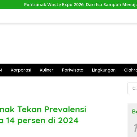
k Waste Expo 2026: Dari Isu Sampah Menuju Aksi Nyata
M
Korporasi
Kuliner
Pariwisata
Lingkungan
Olahr
Cari
untu
nak Tekan Prevalensi
B
a 14 persen di 2024
1