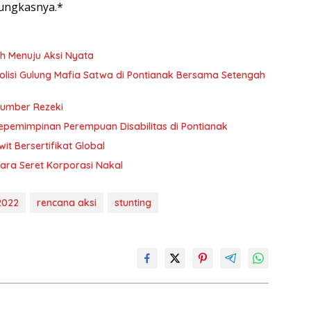
pungkasnya.*
h Menuju Aksi Nyata
 Polisi Gulung Mafia Satwa di Pontianak Bersama Setengah
Sumber Rezeki
Kepemimpinan Perempuan Disabilitas di Pontianak
t Bersertifikat Global
ara Seret Korporasi Nakal
2022
rencana aksi
stunting