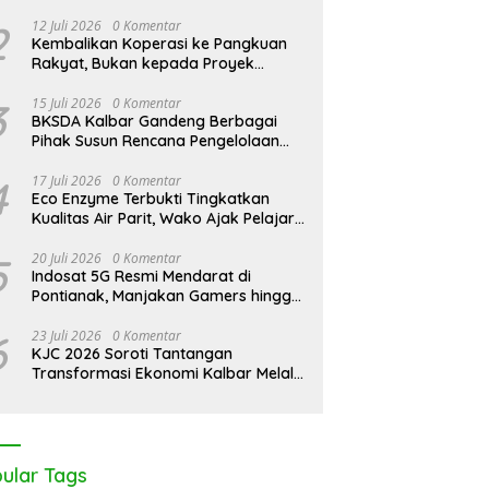
2
12 Juli 2026
0 Komentar
Kembalikan Koperasi ke Pangkuan
Rakyat, Bukan kepada Proyek
Negara
3
15 Juli 2026
0 Komentar
BKSDA Kalbar Gandeng Berbagai
Pihak Susun Rencana Pengelolaan
Jangka Panjang Cagar Alam
Karimata 2027-2036
4
17 Juli 2026
0 Komentar
Eco Enzyme Terbukti Tingkatkan
Kualitas Air Parit, Wako Ajak Pelajar
Peduli Lingkungan
5
20 Juli 2026
0 Komentar
Indosat 5G Resmi Mendarat di
Pontianak, Manjakan Gamers hingga
Pemburu AI
6
23 Juli 2026
0 Komentar
KJC 2026 Soroti Tantangan
Transformasi Ekonomi Kalbar Melalui
Sinergi Industri dan Ekonomi Hijau
ular Tags