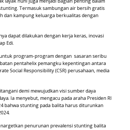
ak layak huni juga menjadi bagian penting dalam
stunting. Termasuk sambungan air bersih gratis
ah dan kampung keluarga berkualitas dengan
ya dapat dilakukan dengan kerja keras, inovasi
p Edi.
 untuk program-program dengan sasaran seribu
ibatan pentahelix pemangku kepentingan antara
rate Social Responsibility (CSR) perusahaan, media
ditangani demi mewujudkan visi sumber daya
daya. Ia menyebut, mengacu pada araha Presiden RI
 bahwa stunting pada balita harus diturunkan
2024.
argetkan penurunan prevalensi stunting balita