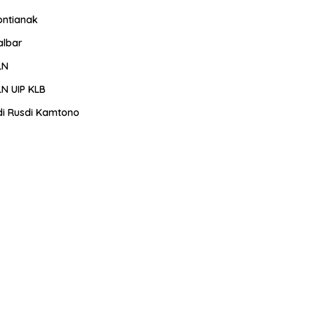
ontianak
albar
LN
LN UIP KLB
di Rusdi Kamtono