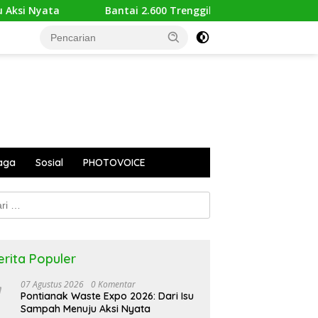
Bantai 2.600 Trenggiling Demi Mitos Sesat, Polisi Gulung Maf
aga
Sosial
PHOTOVOICE
k:
erita Populer
07 Agustus 2026
0 Komentar
Pontianak Waste Expo 2026: Dari Isu
Sampah Menuju Aksi Nyata