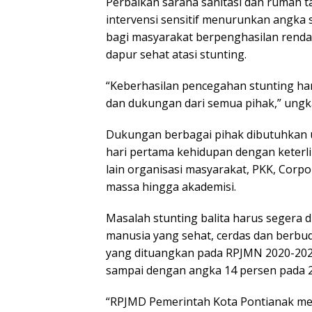
Perbaikan sarana sanitasi dan rumah t
intervensi sensitif menurunkan angka 
bagi masyarakat berpenghasilan rend
dapur sehat atasi stunting.
“Keberhasilan pencegahan stunting han
dan dukungan dari semua pihak,” ungka
Dukungan berbagai pihak dibutuhkan
hari pertama kehidupan dengan keterl
lain organisasi masyarakat, PKK, Corpo
massa hingga akademisi.
Masalah stunting balita harus segera 
manusia yang sehat, cerdas dan berbu
yang dituangkan pada RPJMN 2020-2024
sampai dengan angka 14 persen pada 
“RPJMD Pemerintah Kota Pontianak men