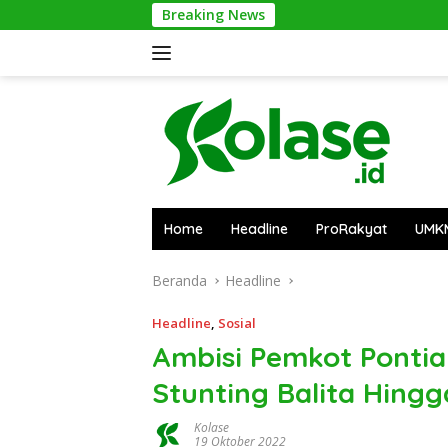
Langsung
Breaking News
Pontiana
ke
konten
Home
Headline
ProRakyat
UMK
Beranda
Headline
Headline
,
Sosial
Ambisi Pemkot Pontia
Stunting Balita Hingg
Kolase
19 Oktober 2022