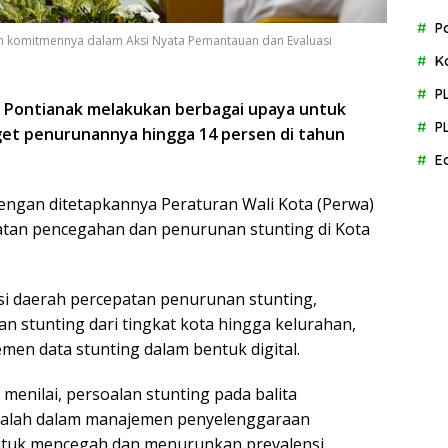
P
n komitmennya dalam Aksi Nyata Pemantauan dan Evaluasi
m
K
P
) Pontianak melakukan berbagai upaya untuk
P
et penurunannya hingga 14 persen di tahun
E
 dengan ditetapkannya Peraturan Wali Kota (Perwa)
tan pencegahan dan penurunan stunting di Kota
ksi daerah percepatan penurunan stunting,
 stunting dari tingkat kota hingga kelurahan,
en data stunting dalam bentuk digital.
menilai, persoalan stunting pada balita
salah dalam manajemen penyelenggaraan
untuk mencegah dan menurunkan prevalensi