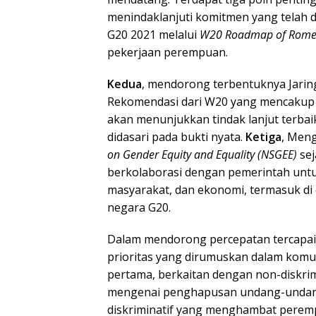
menindaklanjuti komitmen yang telah 
G20 2021 melalui
W20 Roadmap of Rom
pekerjaan perempuan.
Kedua
, mendorong terbentuknya Jarin
Rekomendasi dari W20 yang mencakup 
akan menunjukkan tindak lanjut terb
didasari pada bukti nyata.
Ketiga
, Men
on Gender Equity and Equality (NSGEE)
sej
berkolaborasi dengan pemerintah unt
masyarakat, dan ekonomi, termasuk di
negara G20.
Dalam mendorong percepatan tercapain
prioritas yang dirumuskan dalam komun
pertama, berkaitan dengan non-diskrimi
mengenai penghapusan undang-undang,
diskriminatif yang menghambat pere