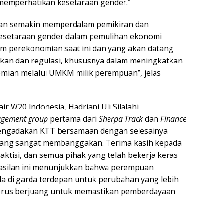
memperhatikan kesetaraan gender.”
 akan semakin memperdalam pemikiran dan
esetaraan gender dalam pemulihan ekonomi
tem perekonomian saat ini dan yang akan datang
kan dan regulasi, khususnya dalam meningkatkan
mian melalui UMKM milik perempuan”, jelas
r W20 Indonesia, Hadriani Uli Silalahi
agement group
pertama dari
Sherpa Track
dan
Finance
mengadakan KTT bersamaan dengan selesainya
yang sangat membanggakan. Terima kasih kepada
raktisi, dan semua pihak yang telah bekerja keras
rhasilan ini menunjukkan bahwa perempuan
da di garda terdepan untuk perubahan yang lebih
n terus berjuang untuk memastikan pemberdayaan