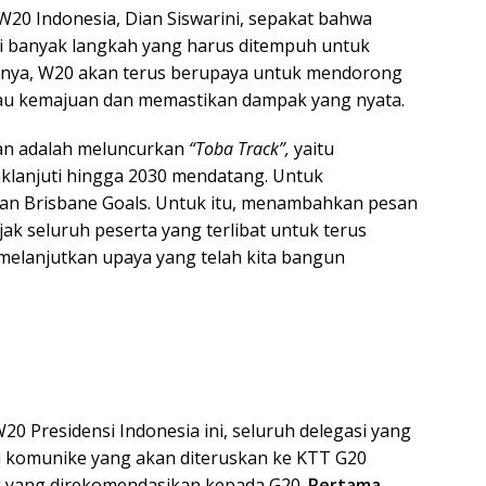
W20 Indonesia, Dian Siswarini, sepakat bahwa
i banyak langkah yang harus ditempuh untuk
nnya, W20 akan terus berupaya untuk mendorong
au kemajuan dan memastikan dampak yang nyata.
kan adalah meluncurkan
“Toba Track”,
yaitu
daklanjuti hingga 2030 mendatang. Untuk
ngan Brisbane Goals. Untuk itu, menambahkan pesan
ak seluruh peserta yang terlibat untuk terus
melanjutkan upaya yang telah kita bangun
e
0 Presidensi Indonesia ini, seluruh delegasi yang
ari komunike yang akan diteruskan ke KTT G20
g yang direkomendasikan kepada G20.
Pertama
,