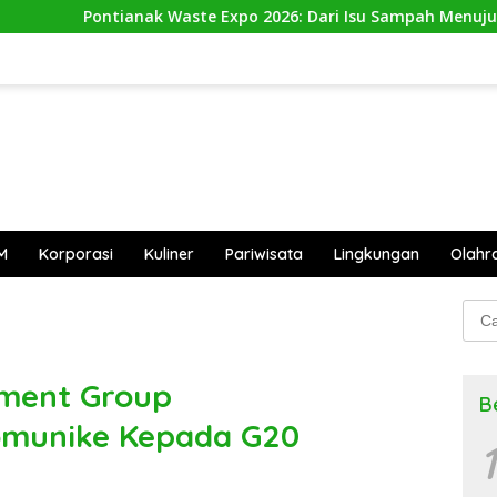
ntianak Waste Expo 2026: Dari Isu Sampah Menuju Aksi Nyata
M
Korporasi
Kuliner
Pariwisata
Lingkungan
Olahr
Cari
untu
ment Group
B
omunike Kepada G20
1