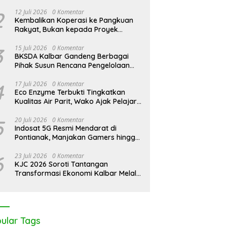
2
12 Juli 2026
0 Komentar
Kembalikan Koperasi ke Pangkuan
Rakyat, Bukan kepada Proyek
Negara
3
15 Juli 2026
0 Komentar
BKSDA Kalbar Gandeng Berbagai
Pihak Susun Rencana Pengelolaan
Jangka Panjang Cagar Alam
Karimata 2027-2036
4
17 Juli 2026
0 Komentar
Eco Enzyme Terbukti Tingkatkan
Kualitas Air Parit, Wako Ajak Pelajar
Peduli Lingkungan
5
20 Juli 2026
0 Komentar
Indosat 5G Resmi Mendarat di
Pontianak, Manjakan Gamers hingga
Pemburu AI
6
23 Juli 2026
0 Komentar
KJC 2026 Soroti Tantangan
Transformasi Ekonomi Kalbar Melalui
Sinergi Industri dan Ekonomi Hijau
ular Tags