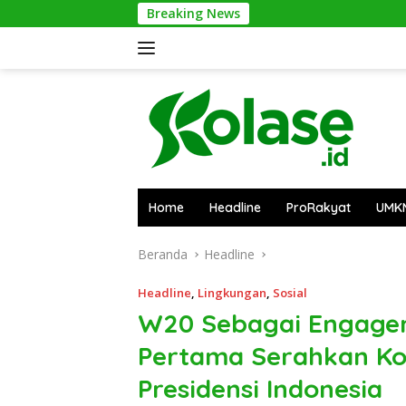
Langsung
Breaking News
Po
ke
konten
Home
Headline
ProRakyat
UMK
Beranda
Headline
Headline
,
Lingkungan
,
Sosial
W20 Sebagai Engage
Pertama Serahkan K
Presidensi Indonesia