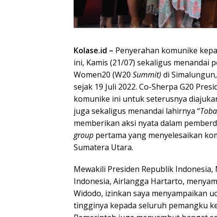
Kolase.id –
Penyerahan komunike kep
ini, Kamis (21/07) sekaligus menandai
Women20 (W20
Summit)
di Simalungun
sejak 19 Juli 2022. Co-Sherpa G20 Pres
komunike ini untuk seterusnya diajuk
juga sekaligus menandai lahirnya “
Toba
memberikan aksi nyata dalam pember
group
pertama yang menyelesaikan kom
Sumatera Utara.
Mewakili Presiden Republik Indonesia
Indonesia, Airlangga Hartarto, menya
Widodo, izinkan saya menyampaikan uc
tingginya kepada seluruh pemangku k