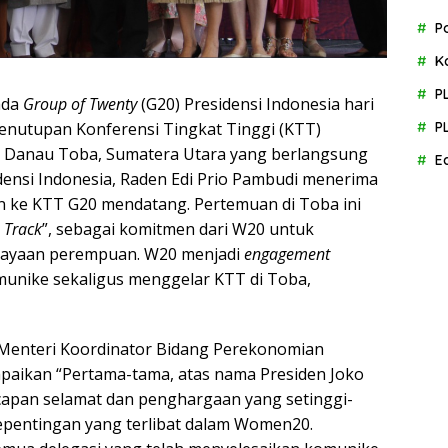
P
K
P
ada
Group of Twenty
(G20) Presidensi Indonesia hari
P
 penutupan Konferensi Tingkat Tinggi (KTT)
, Danau Toba, Sumatera Utara yang berlangsung
E
idensi Indonesia, Raden Edi Prio Pambudi menerima
an ke KTT G20 mendatang. Pertemuan di Toba ini
 Track
”, sebagai komitmen dari W20 untuk
dayaan perempuan. W20 menjadi
engagement
unike sekaligus menggelar KTT di Toba,
, Menteri Koordinator Bidang Perekonomian
mpaikan “Pertama-tama, atas nama Presiden Joko
apan selamat dan penghargaan yang setinggi-
epentingan yang terlibat dalam Women20.