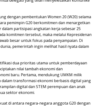
mua delegasi yang telah menyelesaikan komunike
ukung dengan pembentukan Women 20 (W20) selama
 para pemimpin G20 berkomitmen dan menargetkan
dalam partisipasi angkatan kerja sebesar 25
ada komitmen tersebut, maka melalui Kepresidenan
 jawab besar untuk fokus pada penyampaian. Di
nia, pemerintah ingin melihat hasil nyata dalam
tifikasi dua prioritas utama untuk pemberdayaan
ciptakan nilai tambah ekonomi dan
nomi baru. Pertama, mendukung UMKM milik
dalam transformasi ekonomi berbasis digital yang
eterampilan digital dan STEM perempuan dan anak
mua sektor ekonomi.
g kuat di antara negara-negara anggota G20 dengan