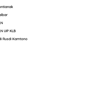
ontianak
albar
LN
LN UIP KLB
di Rusdi Kamtono