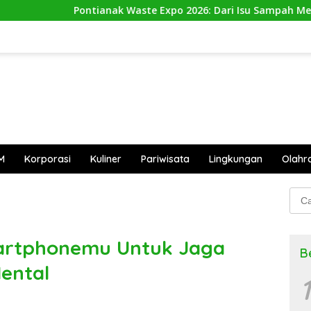
Pontianak Waste Expo 2026: Dari Isu Sampah Menuju Aksi Nyat
M
Korporasi
Kuliner
Pariwisata
Lingkungan
Olahr
Cari
untu
artphonemu Untuk Jaga
B
Mental
1