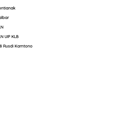
ontianak
albar
LN
LN UIP KLB
di Rusdi Kamtono