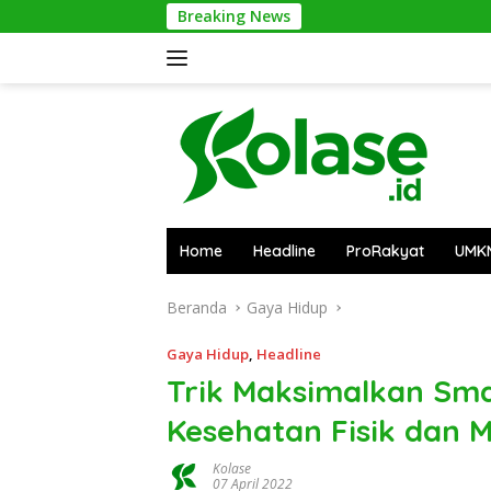
Langsung
Breaking News
ke
konten
Home
Headline
ProRakyat
UMK
Beranda
Gaya Hidup
Gaya Hidup
,
Headline
Trik Maksimalkan Sm
Kesehatan Fisik dan 
Kolase
07 April 2022