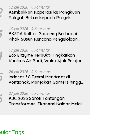
2
12 Juli 2026
0 Komentar
Kembalikan Koperasi ke Pangkuan
Rakyat, Bukan kepada Proyek
Negara
3
15 Juli 2026
0 Komentar
BKSDA Kalbar Gandeng Berbagai
Pihak Susun Rencana Pengelolaan
Jangka Panjang Cagar Alam
Karimata 2027-2036
4
17 Juli 2026
0 Komentar
Eco Enzyme Terbukti Tingkatkan
Kualitas Air Parit, Wako Ajak Pelajar
Peduli Lingkungan
5
20 Juli 2026
0 Komentar
Indosat 5G Resmi Mendarat di
Pontianak, Manjakan Gamers hingga
Pemburu AI
6
23 Juli 2026
0 Komentar
KJC 2026 Soroti Tantangan
Transformasi Ekonomi Kalbar Melalui
Sinergi Industri dan Ekonomi Hijau
ular Tags