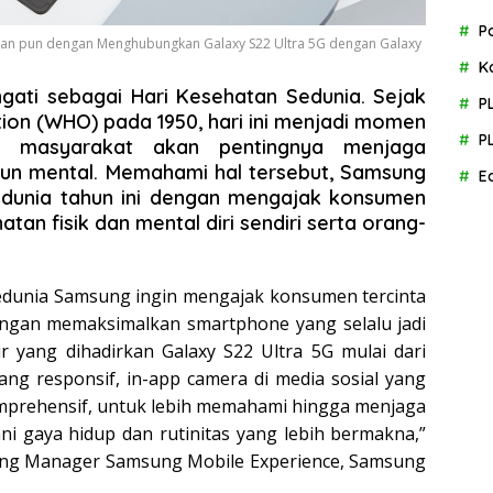
P
an pun dengan Menghubungkan Galaxy S22 Ultra 5G dengan Galaxy
K
eringati sebagai Hari Kesehatan Sedunia. Sejak
P
tion (WHO) pada 1950, hari ini menjadi momen
P
n masyarakat akan pentingnya menjaga
pun mental. Memahami hal tersebut, Samsung
E
dunia tahun ini dengan mengajak konsumen
tan fisik dan mental diri sendiri serta orang-
edunia Samsung ingin mengajak konsumen tercinta
engan memaksimalkan smartphone yang selalu jadi
tur yang dihadirkan Galaxy S22 Ultra 5G mulai dari
yang responsif, in-app camera di media sosial yang
omprehensif, untuk lebih memahami hingga menjaga
ani gaya hidup dan rutinitas yang lebih bermakna,”
eting Manager Samsung Mobile Experience, Samsung