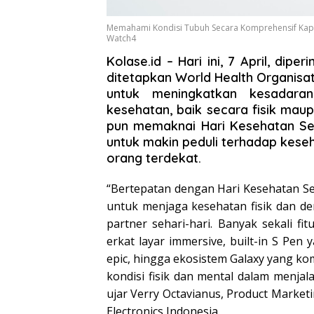
Memahami Kondisi Tubuh Secara Komprehensif Kap
Watch4
Kolase.id
– Hari ini, 7 April, dip
ditetapkan World Health Organisa
untuk meningkatkan kesadara
kesehatan, baik secara fisik mau
pun memaknai Hari Kesehatan Se
untuk makin peduli terhadap keseha
orang terdekat.
“Bertepatan dengan Hari Kesehatan S
untuk menjaga kesehatan fisik dan d
partner sehari-hari. Banyak sekali fi
erkat layar immersive, built-in S Pen 
epic, hingga ekosistem Galaxy yang k
kondisi fisik dan mental dalam menjal
ujar Verry Octavianus, Product Mark
Electronics Indonesia.