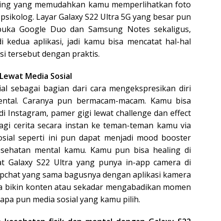
sharing yang memudahkan kamu memperlihatkan foto
sikolog. Layar Galaxy S22 Ultra 5G yang besar pun
 buka Google Duo dan Samsung Notes sekaligus,
 kedua aplikasi, jadi kamu bisa mencatat hal-hal
i tersebut dengan praktis.
 Lewat Media Sosial
l sebagai bagian dari cara mengekspresikan diri
ental. Caranya pun bermacam-macam. Kamu bisa
i Instagram, pamer gigi lewat challenge dan effect
agi cerita secara instan ke teman-teman kamu via
sosial seperti ini pun dapat menjadi mood booster
esehatan mental kamu. Kamu pun bisa healing di
at Galaxy S22 Ultra yang punya in-app camera di
napchat yang sama bagusnya dengan aplikasi kamera
isa bikin konten atau sekadar mengabadikan momen
h apa pun media sosial yang kamu pilih.