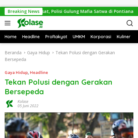
Langsung ke konten
Demi Mitos Sesat, Polisi Gulung Mafia Satwa di Pontianak Bers
Breaking News
Home
Headline
ProRakyat
UMKM
Korporasi
Kuliner
Beranda
Gaya Hidup
Tekan Polusi dengan Gerakan
Bersepeda
Gaya Hidup
,
Headline
Tekan Polusi dengan Gerakan
Bersepeda
Kolase
05 Juni 2022