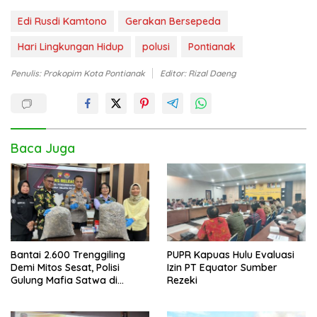
Edi Rusdi Kamtono
Gerakan Bersepeda
Hari Lingkungan Hidup
polusi
Pontianak
Penulis: Prokopim Kota Pontianak
Editor: Rizal Daeng
Baca Juga
Bantai 2.600 Trenggiling
PUPR Kapuas Hulu Evaluasi
Demi Mitos Sesat, Polisi
Izin PT Equator Sumber
Gulung Mafia Satwa di
Rezeki
Pontianak Bersama
Setengah Ton Sisik Haram