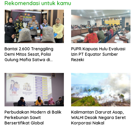
Rekomendasi untuk kamu
Bantai 2.600 Trenggiling
PUPR Kapuas Hulu Evaluasi
Demi Mitos Sesat, Polisi
Izin PT Equator Sumber
Gulung Mafia Satwa di
Rezeki
Pontianak Bersama
Setengah Ton Sisik Haram
Perbudakan Modern di Balik
Kalimantan Darurat Asap,
Perkebunan Sawit
WALHI Desak Negara Seret
Bersertifikat Global
Korporasi Nakal