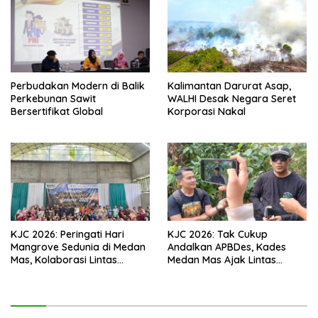
Perbudakan Modern di Balik
Kalimantan Darurat Asap,
Perkebunan Sawit
WALHI Desak Negara Seret
Bersertifikat Global
Korporasi Nakal
KJC 2026: Peringati Hari
KJC 2026: Tak Cukup
Mangrove Sedunia di Medan
Andalkan APBDes, Kades
Mas, Kolaborasi Lintas
Medan Mas Ajak Lintas
Elemen Tegaskan Pentingnya
Elemen Bersatu Jaga
Jaga Benteng Pesisir Kalbar
Kawasan Mangrove