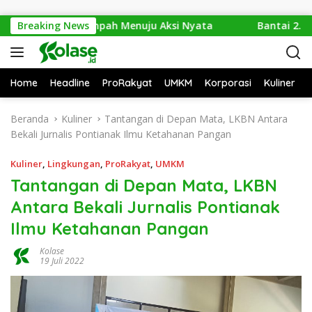
Langsung ke konten
Dari Isu Sampah Menuju Aksi Nyata
Breaking News
Bantai 2.600 Treng
Home
Headline
ProRakyat
UMKM
Korporasi
Kuliner
Beranda
Kuliner
Tantangan di Depan Mata, LKBN Antara
Bekali Jurnalis Pontianak Ilmu Ketahanan Pangan
Kuliner
,
Lingkungan
,
ProRakyat
,
UMKM
Tantangan di Depan Mata, LKBN
Antara Bekali Jurnalis Pontianak
Ilmu Ketahanan Pangan
Kolase
19 Juli 2022