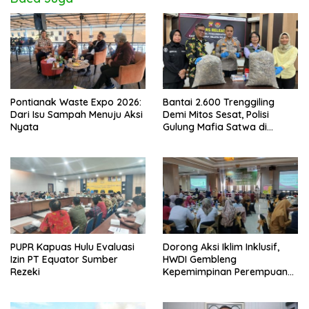
Pontianak Waste Expo 2026:
Bantai 2.600 Trenggiling
Dari Isu Sampah Menuju Aksi
Demi Mitos Sesat, Polisi
Nyata
Gulung Mafia Satwa di
Pontianak Bersama
Setengah Ton Sisik Haram
PUPR Kapuas Hulu Evaluasi
Dorong Aksi Iklim Inklusif,
Izin PT Equator Sumber
HWDI Gembleng
Rezeki
Kepemimpinan Perempuan
Disabilitas di Pontianak