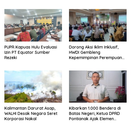
Pontianak Bersama
Setengah Ton Sisik Haram
PUPR Kapuas Hulu Evaluasi
Dorong Aksi Iklim Inklusif,
Izin PT Equator Sumber
HWDI Gembleng
Rezeki
Kepemimpinan Perempuan
Disabilitas di Pontianak
Kalimantan Darurat Asap,
Kibarkan 1.000 Bendera di
WALHI Desak Negara Seret
Batas Negeri, Ketua DPRD
Korporasi Nakal
Pontianak Ajak Elemen
Bangsa Sukseskan Ekspedisi
Merah Putih 2026