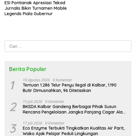
ESI Pontianak Apresiasi Tekad
Jurnalis Bikin Turnamen Mobile
Legends Piala Gubernur
Cari
untuk:
Berita Populer
1
10 Agustus 2026
0 Komentar
Temuan 1.286 Telur Penyu Ilegal di Kalbar, 1.190
Butir Dimusnahkan, 96 Ditetaskan
2
15 Juli 2026
0 Komentar
BKSDA Kalbar Gandeng Berbagai Pihak Susun
Rencana Pengelolaan Jangka Panjang Cagar Alam
Karimata 2027-2036
3
17 Juli 2026
0 Komentar
Eco Enzyme Terbukti Tingkatkan Kualitas Air Parit,
Wako Ajak Pelajar Peduli Lingkungan