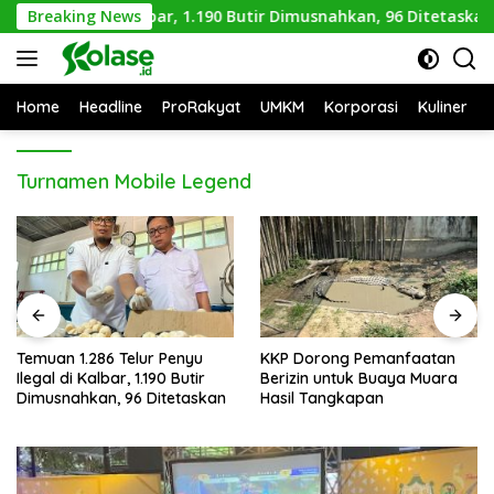
Langsung
yu Ilegal di Kalbar, 1.190 Butir Dimusnahkan, 96 Ditetaskan
Breaking News
ke
konten
Home
Headline
ProRakyat
UMKM
Korporasi
Kuliner
Turnamen Mobile Legend
lur Penyu
KKP Dorong Pemanfaatan
Cerita Pesisir Ka
.190 Butir
Berizin untuk Buaya Muara
Terancam Hilang
 Ditetaskan
Hasil Tangkapan
Rawat dengan K