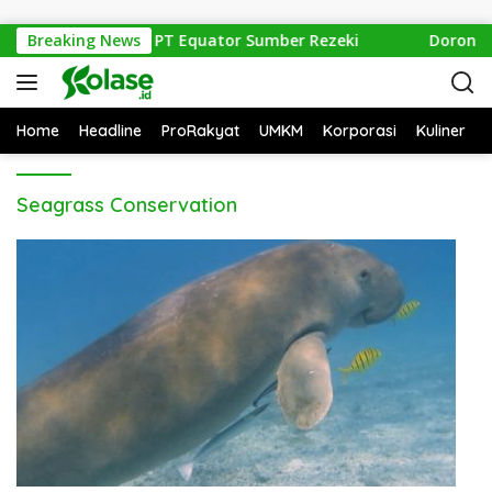
Langsung ke konten
Hulu Evaluasi Izin PT Equator Sumber Rezeki
Breaking News
Dorong Ak
Home
Headline
ProRakyat
UMKM
Korporasi
Kuliner
Seagrass Conservation