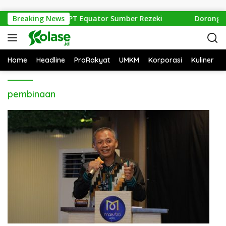
Langsung ke konten
Hulu Evaluasi Izin PT Equator Sumber Rezeki
Breaking News
Dorong Ak
Home
Headline
ProRakyat
UMKM
Korporasi
Kuliner
pembinaan