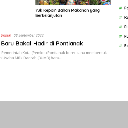
P
Yuk Kepoin Bahan Makanan yang
Berkelanjutan
K
P
,
Sosial
08 September 2022
P
aru Bakal Hadir di Pontianak
E
 – Pemerintah Kota (Pemkot) Pontianak berencana membentuk
n Usaha Milik Daerah (BUMD) baru…