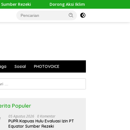
er Rezeki
Dorong Aksi Iklim Inklusif, HWDI Gembleng K
aga
Sosial
PHOTOVOICE
k:
erita Populer
05 Agustus 2026
0 Komentar
PUPR Kapuas Hulu Evaluasi Izin PT
Equator Sumber Rezeki