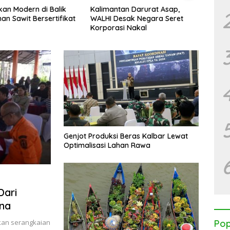
Modern di Balik
Kalimantan Darurat Asap,
KJC 2026:
awit Bersertifikat
WALHI Desak Negara Seret
Mangrove
Korporasi Nakal
Mas, Kola
Tegaskan
Benteng P
Genjot Produksi Beras Kalbar Lewat
Optimalisasi Lahan Rawa
Dari
na
ikan serangkaian
Pop