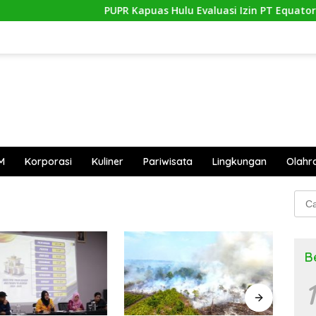
PUPR Kapuas Hulu Evaluasi Izin PT Equator Sumb
M
Korporasi
Kuliner
Pariwisata
Lingkungan
Olahr
Cari
untu
B
1