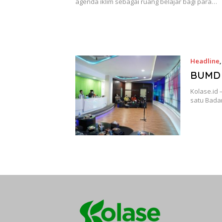
agenda iklim sebagai ruang belajar bagi para…
Headline
BUMD B
Kolase.id
satu Bada