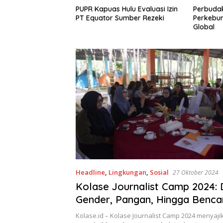
 Mangrove Lebih
PUPR Kapuas Hulu Evaluasi Izin
Perbudakan 
yu,
PT Equator Sumber Rezeki
Perkebunan S
i Desa Medan
Global
onomi Pesisir
Headline
,
Lingkungan
,
Sosial
27 Oktober 2024
Kolase Journalist Camp 2024: 
Gender, Pangan, Hingga Benca
Kolase.id – Kolase Journalist Camp 2024 menyaj