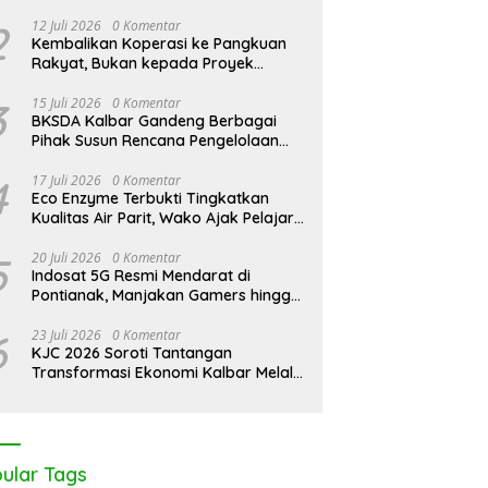
 Peringati Hari
KJC 2026: Tak Cukup Andalkan
KJC 2
2
12 Juli 2026
0 Komentar
 Sedunia di Medan
APBDes, Kades Medan Mas
Tanpa
Kembalikan Koperasi ke Pangkuan
borasi Lintas Elemen
Ajak Lintas Elemen Bersatu
Desa
Rakyat, Bukan kepada Proyek
 Pentingnya Jaga
Jaga Kawasan Mangrove
Ekowi
Negara
esisir Kalbar
3
15 Juli 2026
0 Komentar
BKSDA Kalbar Gandeng Berbagai
Pihak Susun Rencana Pengelolaan
Jangka Panjang Cagar Alam
Karimata 2027-2036
4
17 Juli 2026
0 Komentar
Eco Enzyme Terbukti Tingkatkan
Kualitas Air Parit, Wako Ajak Pelajar
Peduli Lingkungan
5
20 Juli 2026
0 Komentar
Indosat 5G Resmi Mendarat di
Pontianak, Manjakan Gamers hingga
Pemburu AI
6
23 Juli 2026
0 Komentar
KJC 2026 Soroti Tantangan
Transformasi Ekonomi Kalbar Melalui
Sinergi Industri dan Ekonomi Hijau
ular Tags