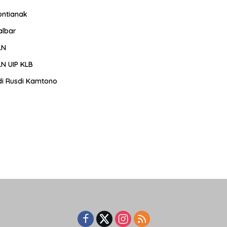
ontianak
albar
LN
LN UIP KLB
di Rusdi Kamtono