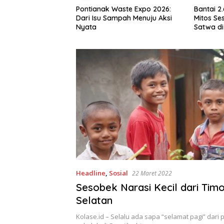
aga Benteng Pesisir
Pontianak Waste Expo 2026:
Bantai 2
ak Lingkungan,
Dari Isu Sampah Menuju Aksi
Mitos Ses
 Mas Kembangkan
Nyata
Satwa di
Mangrove
Setengah
Headline
,
Sosial
22 Maret 2022
Sesobek Narasi Kecil dari Tim
Selatan
Kolase.id – Selalu ada sapa “selamat pagi” dari 