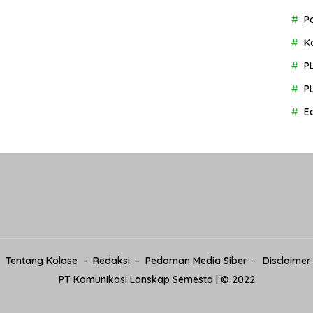
P
K
P
P
E
Tentang Kolase
Redaksi
Pedoman Media Siber
Disclaimer
PT Komunikasi Lanskap Semesta | © 2022