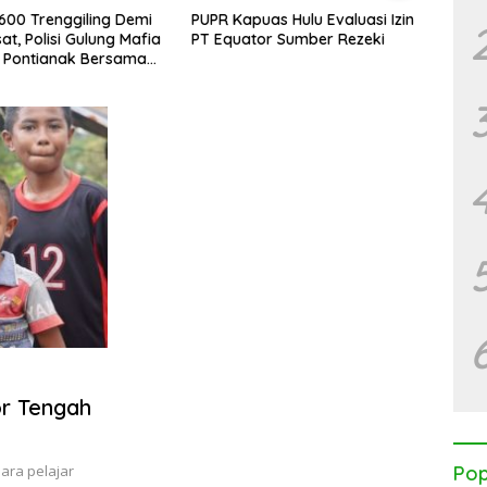
.600 Trenggiling Demi
PUPR Kapuas Hulu Evaluasi Izin
Perbu
at, Polisi Gulung Mafia
PT Equator Sumber Rezeki
Perke
 Pontianak Bersama
Globa
 Ton Sisik Haram
or Tengah
para pelajar
Pop