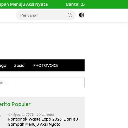
h Menuju Aksi Nyata
Bantai 2.600 Trenggiling Demi Mit
aga
Sosial
PHOTOVOICE
k:
erita Populer
07 Agustus 2026
0 Komentar
Pontianak Waste Expo 2026: Dari Isu
Sampah Menuju Aksi Nyata