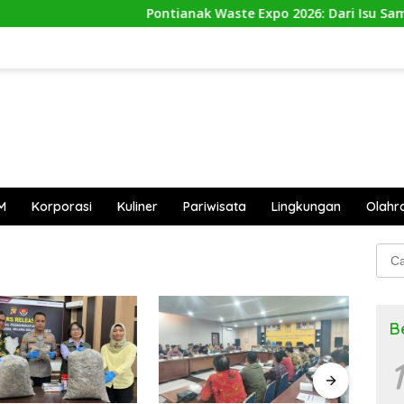
Pontianak Waste Expo 2026: Dari Isu Sampa
M
Korporasi
Kuliner
Pariwisata
Lingkungan
Olahr
Cari
untu
B
1