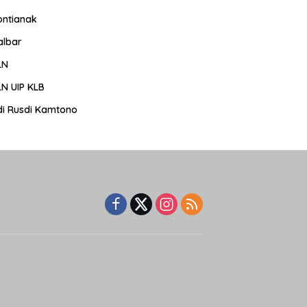
ontianak
albar
LN
LN UIP KLB
di Rusdi Kamtono