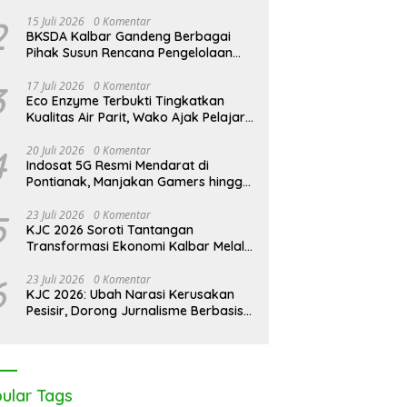
dakan Modern di Balik
Kalimantan Darurat Asap,
K
2
15 Juli 2026
0 Komentar
bunan Sawit Bersertifikat
WALHI Desak Negara Seret
M
BKSDA Kalbar Gandeng Berbagai
l
Korporasi Nakal
M
Pihak Susun Rencana Pengelolaan
T
Jangka Panjang Cagar Alam
B
Karimata 2027-2036
3
17 Juli 2026
0 Komentar
Eco Enzyme Terbukti Tingkatkan
Kualitas Air Parit, Wako Ajak Pelajar
Peduli Lingkungan
4
20 Juli 2026
0 Komentar
Indosat 5G Resmi Mendarat di
Pontianak, Manjakan Gamers hingga
Pemburu AI
5
23 Juli 2026
0 Komentar
KJC 2026 Soroti Tantangan
Transformasi Ekonomi Kalbar Melalui
Sinergi Industri dan Ekonomi Hijau
6
23 Juli 2026
0 Komentar
KJC 2026: Ubah Narasi Kerusakan
Pesisir, Dorong Jurnalisme Berbasis
Solusi
ular Tags