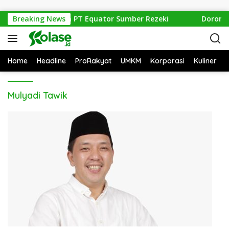
Langsung ke konten
 Hulu Evaluasi Izin PT Equator Sumber Rezeki
Breaking News
Dorong A
Home
Headline
ProRakyat
UMKM
Korporasi
Kuliner
Mulyadi Tawik