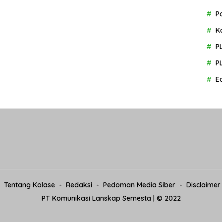
P
K
P
P
E
Tentang Kolase
Redaksi
Pedoman Media Siber
Disclaimer
PT Komunikasi Lanskap Semesta | © 2022