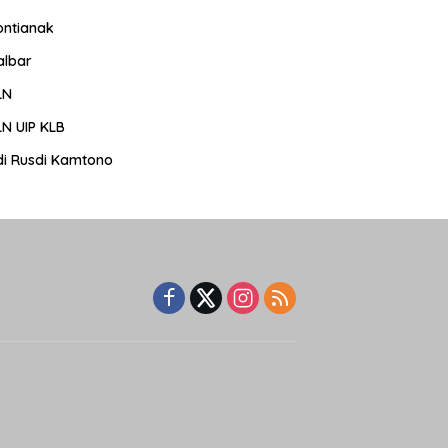
ontianak
albar
LN
LN UIP KLB
di Rusdi Kamtono