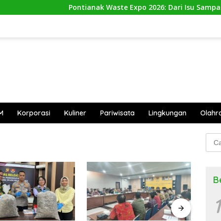
Pontianak Waste Expo 2026: Dari Isu Sampah Men
M
Korporasi
Kuliner
Pariwisata
Lingkungan
Olahr
Cari
untu
B
1