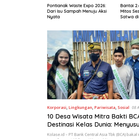
 Waste Expo 2026:
Bantai 2.600 Trenggiling Demi
PUPR K
Sampah Menuju Aksi
Mitos Sesat, Polisi Gulung Mafia
PT Eq
Satwa di Pontianak Bersama
Setengah Ton Sisik Haram
Korporasi
,
Lingkungan
,
Pariwisata
,
Sosial
0
10 Desa Wisata Mitra Bakti BCA
Destinasi Kelas Dunia: Menyusu
Kampung Melayu di Tepian Sun
Kolase.id – PT Bank Central Asia Tbk (BCA) baka