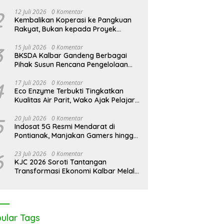
limantan Darurat Asap,
KJC 2026: Peringati Hari
2
12 Juli 2026
0 Komentar
LHI Desak Negara Seret
Mangrove Sedunia di Medan
Kembalikan Koperasi ke Pangkuan
rporasi Nakal
Mas, Kolaborasi Lintas Elemen
Rakyat, Bukan kepada Proyek
Tegaskan Pentingnya Jaga
Negara
Benteng Pesisir Kalbar
3
15 Juli 2026
0 Komentar
BKSDA Kalbar Gandeng Berbagai
Pihak Susun Rencana Pengelolaan
Jangka Panjang Cagar Alam
Karimata 2027-2036
4
17 Juli 2026
0 Komentar
Eco Enzyme Terbukti Tingkatkan
Kualitas Air Parit, Wako Ajak Pelajar
Peduli Lingkungan
5
20 Juli 2026
0 Komentar
Indosat 5G Resmi Mendarat di
Pontianak, Manjakan Gamers hingga
Pemburu AI
6
23 Juli 2026
0 Komentar
KJC 2026 Soroti Tantangan
Transformasi Ekonomi Kalbar Melalui
Sinergi Industri dan Ekonomi Hijau
ular Tags