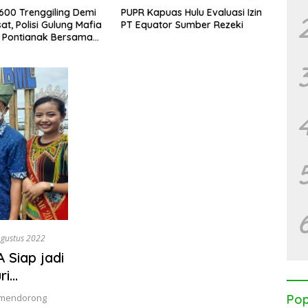
apuas Hulu Evaluasi Izin
Perbudakan Modern di Balik
Ka
uator Sumber Rezeki
Perkebunan Sawit Bersertifikat
WA
Global
Ko
8 Agustus 2022
 Siap jadi
ri
gai
l mendorong
Pop