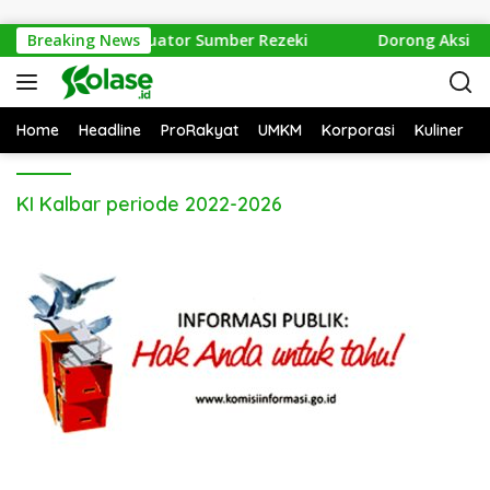
Langsung ke konten
Evaluasi Izin PT Equator Sumber Rezeki
Breaking News
Dorong Aksi Ik
Home
Headline
ProRakyat
UMKM
Korporasi
Kuliner
KI Kalbar periode 2022-2026