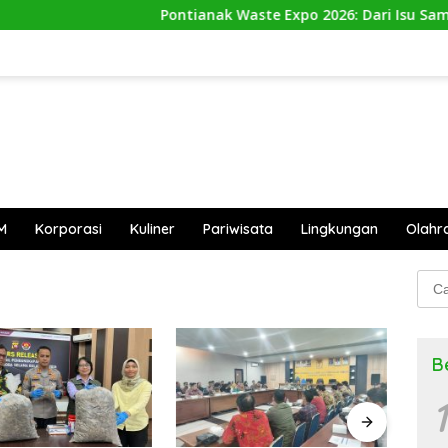
Pontianak Waste Expo 2026: Dari Isu Sampah
M
Korporasi
Kuliner
Pariwisata
Lingkungan
Olahr
Cari
untu
B
1