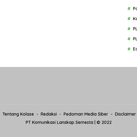
P
K
P
P
E
Tentang Kolase
Redaksi
Pedoman Media Siber
Disclaimer
PT Komunikasi Lanskap Semesta | © 2022