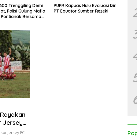
.600 Trenggiling Demi
PUPR Kapuas Hulu Evaluasi Izin
Perbu
at, Polisi Gulung Mafia
PT Equator Sumber Rezeki
Perke
 Pontianak Bersama
Globa
 Ton Sisik Haram
 Rayakan
r Jersey
sor jersey FC
Pop