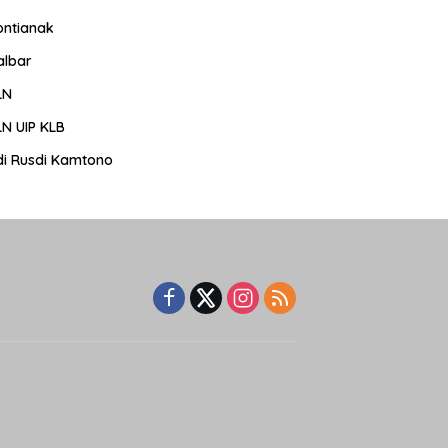
ontianak
albar
LN
LN UIP KLB
di Rusdi Kamtono