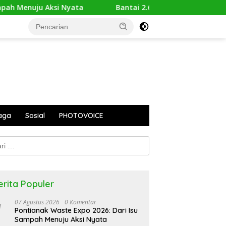
 Menuju Aksi Nyata
Bantai 2.600 Trenggiling Demi Mito
aga
Sosial
PHOTOVOICE
k:
erita Populer
07 Agustus 2026
0 Komentar
Pontianak Waste Expo 2026: Dari Isu
Sampah Menuju Aksi Nyata