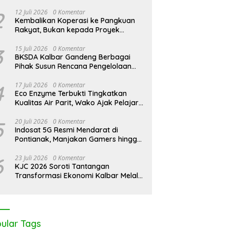
dakan Modern di Balik
Kalimantan Darurat Asap,
K
2
12 Juli 2026
0 Komentar
bunan Sawit Bersertifikat
WALHI Desak Negara Seret
M
Kembalikan Koperasi ke Pangkuan
l
Korporasi Nakal
M
Rakyat, Bukan kepada Proyek
T
Negara
B
3
15 Juli 2026
0 Komentar
BKSDA Kalbar Gandeng Berbagai
Pihak Susun Rencana Pengelolaan
Jangka Panjang Cagar Alam
Karimata 2027-2036
4
17 Juli 2026
0 Komentar
Eco Enzyme Terbukti Tingkatkan
Kualitas Air Parit, Wako Ajak Pelajar
Peduli Lingkungan
5
20 Juli 2026
0 Komentar
Indosat 5G Resmi Mendarat di
Pontianak, Manjakan Gamers hingga
Pemburu AI
6
23 Juli 2026
0 Komentar
KJC 2026 Soroti Tantangan
Transformasi Ekonomi Kalbar Melalui
Sinergi Industri dan Ekonomi Hijau
ular Tags