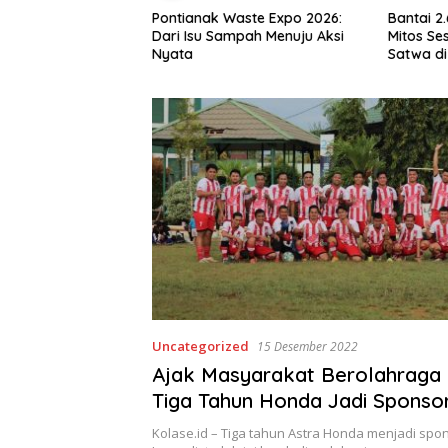
aga Benteng Pesisir
Pontianak Waste Expo 2026:
Bantai 2
ak Lingkungan,
Dari Isu Sampah Menuju Aksi
Mitos Ses
 Mas Kembangkan
Nyata
Satwa di
Mangrove
Setengah
Uncategorized
15 Desember 2022
Ajak Masyarakat Berolahraga
Tiga Tahun Honda Jadi Sponso
FC Journalist
Kolase.id – Tiga tahun Astra Honda menjadi spon