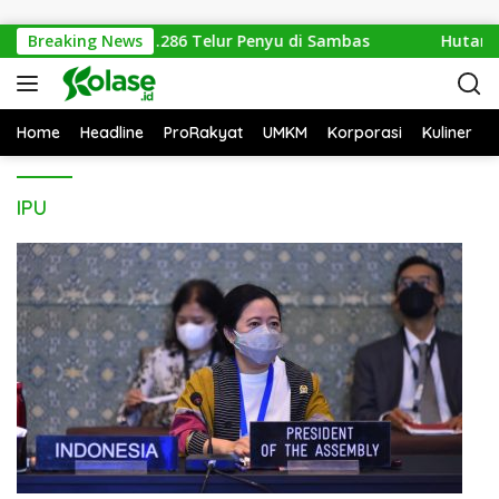
Langsung ke konten
ungan Amankan 1.286 Telur Penyu di Sambas
Breaking News
Hutan Ke
Home
Headline
ProRakyat
UMKM
Korporasi
Kuliner
IPU